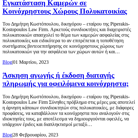
Εγκατάσταση Καμερών σε
Κοινόχρηστους Χώρους Πολυκατοικίας
Του Δημήτρη Κωστόπουλου, δικηγόρου – εταίρου της Piperakis-
Kostopoulos Law Firm. Αρκετούς συνιδιοκτήτες και διαχειριστές
πολυκατοικιών απασχολεί το θέμα των καμερών ασφαλείας στις
πολυκατοικίες και ειδικότερα το αν επιτρέπεται η τοποθέτηση
συστήματος βιντεοεπιτήρησης σε κοινόχρηστους χώρους των
πολυκατοικιών για την ασφάλεια των χώρων αυτών ή και…
Blog
|
01 Μαρτίου, 2023
Άσκηση αγωγής ή έκδοση διαταγής
πληρωμής για οφειλόμενα κοινόχρηστα;
Του Δημήτρη Κωστόπουλου, δικηγόρου – εταίρου της Piperakis-
Kostopoulos Law Firm Σύνηθες πρόβλημα στις μέρες μας αποτελεί
η άρνηση κάποιων συνιδιοκτητών στις πολυκατοικίες, με διάφορες
προφάσεις, να καταβάλλουν τα κοινόχρηστα που αναλογούν στις
ιδιοκτησίες τους, με αποτέλεσμα να δημιουργούνται οφειλές, να
υπάρχουν έριδες και διαπληκτισμοί μεταξύ…
Blog
|
28 Φεβρουαρίου, 2023