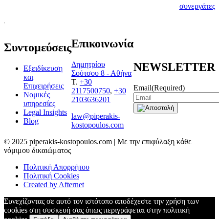
νέους σας
συνεργάτες
Επικοινωνία
Συντομεύσεις
Δημητρίου
NEWSLETTER
Εξειδίκευση
Σούτσου 8 - Αθήνα
και
T.
+30
Επιχειρήσεις
Email
(Required)
2117500750
,
+30
Νομικές
2103636201
υπηρεσίες
Legal Insights
law@piperakis-
Blog
kostopoulos.com
© 2025 piperakis-kostopoulos.com | Με την επιφύλαξη κάθε
νόμιμου δικαιώματος
Πολιτική Απορρήτου
Πολιτική Cookies
Created by Afternet
Συνεχίζοντας σε αυτό τον ιστότοπο αποδέχεστε την χρήση των
cookies στη συσκευή σας όπως περιγράφεται στην πολιτική