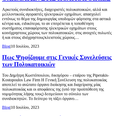
Αρκετούς συνιδιοκτήτες, διαχειριστές πολυκατοικιών, αλλά και
μελλοντικούς αγοραστές ηλεκτρικών οχημάτων, απασχολεί
εντόνως το θέμα της δημιουργίας υποδομών φόρτισης στα αστικά
κέντρα και, ειδικότερα, το αν επιτρέπεται η τοποθέτηση
συστήματος επαναφόρτισης ηλεκτρικών οχημάτων στους
κοινόχρηστους χώρους των πολυκατοικιών, στις ανοιχτές πυλωτές
ή και στους ιδιόχρηστους/κλειστούς χώρους…
Blog
|
10 Ιουλίου, 2023
Πως Ψηφίζουμε στις Γενικές Συνελεύσεις
των Πολυκατοικιών
Του Δημήτρη Κωστόπουλου, δικηγόρου – εταίρου της Piperakis-
Kostopoulos Law Firm Η Γενική Συνέλευση της πολυκατοικίας
αποτελεί το ανώτατο όργανο διοίκησης και διαχείρισης μίας
πολυκατοικίας και οι αποφάσεις της (υπό την προϋπόθεση της
νομιμότητας λήψης τους) δεσμεύουν το σύνολο των
συνιδιοκτητών. Το δεύτερο τη τάξει όργανο…
Blog
|
10 Ιουλίου, 2023