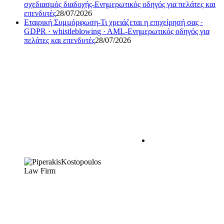
σχεδιασμός διαδοχής-Ενημερωτικός οδηγός για πελάτες και
επενδυτές
28/07/2026
Εταιρική Συμμόρφωση-Τι χρειάζεται η επιχείρησή σας ·
GDPR · whistleblowing · AML-Ενημερωτικός οδηγός για
πελάτες και επενδυτές
28/07/2026
Η σχέση δικηγόρου –
εντολέα πρέπει να
χαρακτηρίζεται από
αμοιβαία
εμπιστοσύνη. Πρώτο
βήμα για να
δημιουργηθεί αυτή,
αποτελεί η μεταξύ
μας γνωριμία.
Γνωρίστε λοιπόν τους