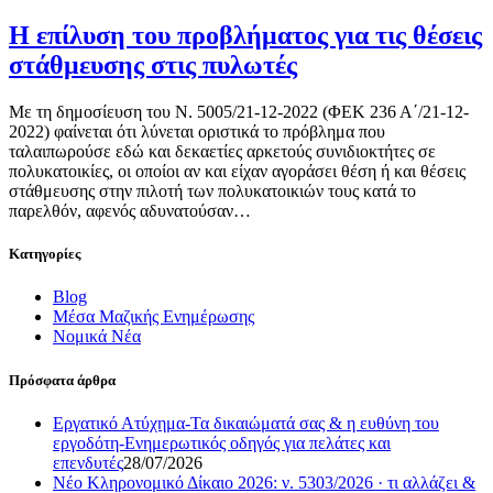
Η επίλυση του προβλήματος για τις θέσεις
στάθμευσης στις πυλωτές
Με τη δημοσίευση του Ν. 5005/21-12-2022 (ΦΕΚ 236 Α΄/21-12-
2022) φαίνεται ότι λύνεται οριστικά το πρόβλημα που
ταλαιπωρούσε εδώ και δεκαετίες αρκετούς συνιδιοκτήτες σε
πολυκατοικίες, οι οποίοι αν και είχαν αγοράσει θέση ή και θέσεις
στάθμευσης στην πιλοτή των πολυκατοικιών τους κατά το
παρελθόν, αφενός αδυνατούσαν…
Κατηγορίες
Blog
Μέσα Μαζικής Ενημέρωσης
Νομικά Νέα
Πρόσφατα άρθρα
Εργατικό Ατύχημα-Τα δικαιώματά σας & η ευθύνη του
εργοδότη-Ενημερωτικός οδηγός για πελάτες και
επενδυτές
28/07/2026
Νέο Κληρονομικό Δίκαιο 2026: ν. 5303/2026 · τι αλλάζει &