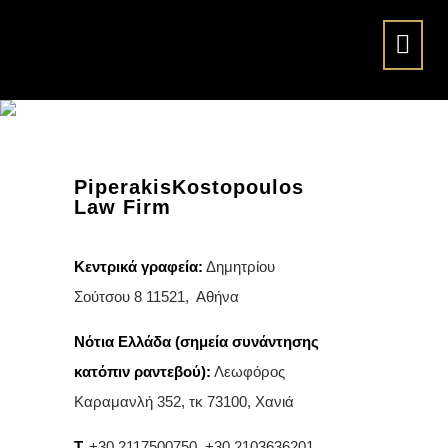
Επικοινωνία
PiperakisKostopoulos
Law Firm
Κεντρικά γραφεία:
Δημητρίου
Σούτσου 8
11521, Αθήνα
Νότια Ελλάδα (σημεία συνάντησης
κατόπιν ραντεβού):
Λεωφόρος
Καραμανλή 352, τκ 73100, Χανιά
T.
+30 2117500750
,
+30 2103636201