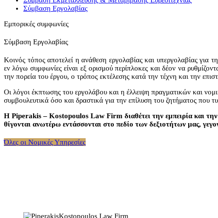
Σύμβαση Εκμετάλλευσης & Μεταβίβασης Ευρεσιτεχνίας
Σύμβαση Εργολαβίας
Εμπορικές συμφωνίες
Σύμβαση Εργολαβίας
Κοινός τόπος αποτελεί η ανάθεση εργολαβίας και υπεργολαβίας για τ
εν λόγω συμφωνίες είναι εξ ορισμού περίπλοκες και δέον να ρυθμίζον
την πορεία του έργου, ο τρόπος εκτέλεσης κατά την τέχνη και την επ
Οι λόγοι έκπτωσης του εργολάβου και η έλλειψη πραγματικών και νομι
συμβουλευτικά όσο και δραστικά για την επίλυση του ζητήματος που τ
Η Piperakis – Kostopoulos Law Firm διαθέτει την εμπειρία και τη
θίγονται ανωτέρω εντάσσονται στο πεδίο των δεξιοτήτων μας, γεγον
Όλες οι Νομικές Υπηρεσίες