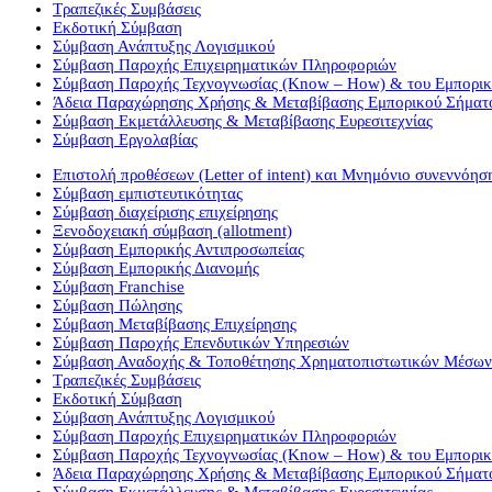
Τραπεζικές Συμβάσεις
Εκδοτική Σύμβαση
Σύμβαση Ανάπτυξης Λογισμικού
Σύμβαση Παροχής Επιχειρηματικών Πληροφοριών
Σύμβαση Παροχής Τεχνογνωσίας (Know – How) & του Εμπορι
Άδεια Παραχώρησης Χρήσης & Μεταβίβασης Εμπορικού Σήματ
Σύμβαση Εκμετάλλευσης & Μεταβίβασης Ευρεσιτεχνίας
Σύμβαση Εργολαβίας
Επιστολή προθέσεων (Letter of intent) και Μνημόνιο συνεννόη
Σύμβαση εμπιστευτικότητας
Σύμβαση διαχείρισης επιχείρησης
Ξενοδοχειακή σύμβαση (allotment)
Σύμβαση Εμπορικής Αντιπροσωπείας
Σύμβαση Εμπορικής Διανομής
Σύμβαση Franchise
Σύμβαση Πώλησης
Σύμβαση Μεταβίβασης Επιχείρησης
Σύμβαση Παροχής Επενδυτικών Υπηρεσιών
Σύμβαση Αναδοχής & Τοποθέτησης Χρηματοπιστωτικών Μέσων
Τραπεζικές Συμβάσεις
Εκδοτική Σύμβαση
Σύμβαση Ανάπτυξης Λογισμικού
Σύμβαση Παροχής Επιχειρηματικών Πληροφοριών
Σύμβαση Παροχής Τεχνογνωσίας (Know – How) & του Εμπορι
Άδεια Παραχώρησης Χρήσης & Μεταβίβασης Εμπορικού Σήματ