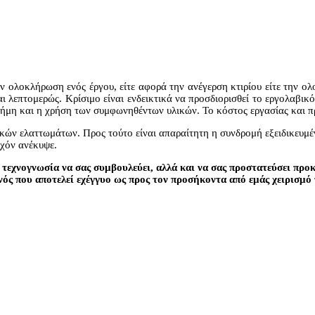
ην ολοκλήρωση ενός έργου, είτε αφορά την ανέγερση κτιρίου είτε την ο
ται λεπτομερώς. Κρίσιμο είναι ενδεικτικά να προσδιορισθεί το εργολαβι
ιστήμη και η χρήση των συμφωνηθέντων υλικών. Το κόστος εργασίας και π
κών ελαττωμάτων. Προς τούτο είναι απαραίτητη η συνδρομή εξειδικευμέ
υχόν ανέκυψε.
ν τεχνογνωσία να σας συμβουλεύει, αλλά και να σας προστατεύσει πρ
ός που αποτελεί εχέγγυο ως προς τον προσήκοντα από εμάς χειρισμό 