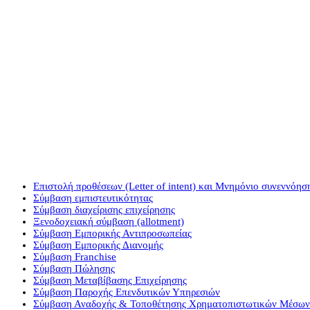
Σύμβαση Εργολαβίας
Επιστολή προθέσεων (Letter of intent) και Μνημόνιο συνεννόη
Σύμβαση εμπιστευτικότητας
Σύμβαση διαχείρισης επιχείρησης
Ξενοδοχειακή σύμβαση (allotment)
Σύμβαση Εμπορικής Αντιπροσωπείας
Σύμβαση Εμπορικής Διανομής
Σύμβαση Franchise
Σύμβαση Πώλησης
Σύμβαση Μεταβίβασης Επιχείρησης
Σύμβαση Παροχής Επενδυτικών Υπηρεσιών
Σύμβαση Αναδοχής & Τοποθέτησης Χρηματοπιστωτικών Μέσων