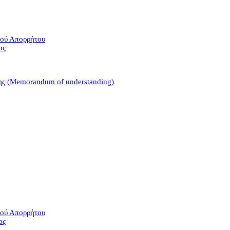
κού Απορρήτου
ος
σης (Memorandum of understanding)
κού Απορρήτου
ος