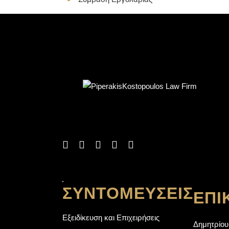
Η σχέση δικηγόρου – εντολέα πρέπει να
χαρακτηρίζεται από αμοιβαία εμπιστοσύνη. Πρ
βήμα για να δημιουργηθεί αυτή, αποτελεί η μετ
μας γνωριμία. Γνωρίστε λοιπόν τους νέους σας
συνεργάτες
ΣΥΝΤΟΜΕΎΣΕΙΣ
ΕΠΙ
Εξειδίκευση και Επιχειρήσεις
Δημητρίου