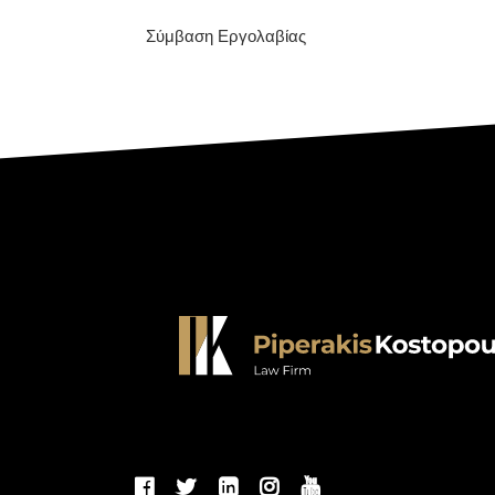
Σύμβαση Εργολαβίας
Η σχέση δικηγόρου – εντολέα πρέπει να
χαρακτηρίζεται από αμοιβαία εμπιστοσύνη. Πρ
βήμα για να δημιουργηθεί αυτή, αποτελεί η μετ
μας γνωριμία. Γνωρίστε λοιπόν τους νέους σας
συνεργάτες