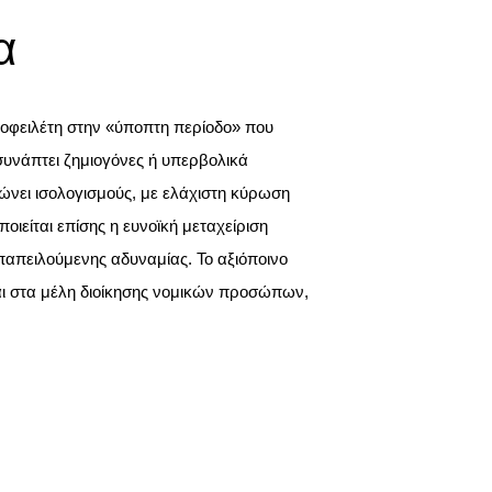
α
 οφειλέτη στην «ύποπτη περίοδο» που
 συνάπτει ζημιογόνες ή υπερβολικά
ιώνει ισολογισμούς, με ελάχιστη κύρωση
οιείται επίσης η ευνοϊκή μεταχείριση
πειλούμενης αδυναμίας. Το αξιόποινο
και στα μέλη διοίκησης νομικών προσώπων,