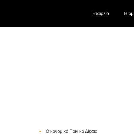
Eταιρεία
Η ομ
Πτωχευτικά αδική
Οικονομικό Ποινικό Δίκαιο