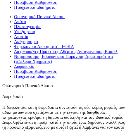
Παράβαση Καθήκοντος
Πτωχευτικά αδικήματα
Οικονομικό Ποινικό Δίκαιο
Απάτη
Πλαστογραφία
Υπεξαίρεση
Απιστία
Λαθρεμπορία
Φορολογικά Αδικήματα – ΕΦΚΑ
Διεφθαρμένες Πρακτικές-Αθέμιτος Ανταγωνισμός-Καρτέλ
Νομιμοποίηση Εσόδων από Παράνομη Δραστηριότητα
(Ξέπλυμα Χρήματος)
Δωροδοκία
Παράβαση Καθήκοντος
Πτωχευτικά αδικήματα
Οικονομικό Ποινικό Δίκαιο
Δωροδοκία
Η δωροληψία και η δωροδοκία συνιστούν τις δύο κύριες μορφές των
αδικημάτων που σχετίζονται με την έννοια της διαφθοράς,
επηρεάζοντας κρίσιμα τη δημόσια διοίκηση και τον ιδιωτικό τομέα.
Δωροληψία είναι η πράξη κατά την οποία ένας δημόσιος υπάλληλος
(ή πρόσωπο εξομοιούμενο με αυτόν) ζητεί ή λαμβάνει για τον εαυτό