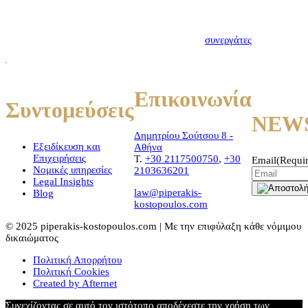
αποτελεί η μεταξύ μας
γνωριμία. Γνωρίστε
λοιπόν τους νέους σας
συνεργάτες
Επικοινωνία
Συντομεύσεις
NEW
Δημητρίου Σούτσου 8 -
Εξειδίκευση και
Αθήνα
Επιχειρήσεις
T.
+30 2117500750
,
+30
Email
(Requi
Νομικές υπηρεσίες
2103636201
Legal Insights
law@piperakis-
Blog
kostopoulos.com
© 2025 piperakis-kostopoulos.com | Με την επιφύλαξη κάθε νόμιμου
δικαιώματος
Πολιτική Απορρήτου
Πολιτική Cookies
Created by Afternet
Συνεχίζοντας σε αυτό τον ιστότοπο αποδέχεστε την χρήση των