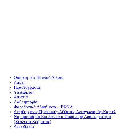
Δωροδοκία
Οικονομικό Ποινικό Δίκαιο
Απάτη
Πλαστογραφία
Υπεξαίρεση
Απιστία
Λαθρεμπορία
Φορολογικά Αδικήματα – ΕΦΚΑ
Διεφθαρμένες Πρακτικές-Αθέμιτος Ανταγωνισμός-Καρτέλ
Νομιμοποίηση Εσόδων από Παράνομη Δραστηριότητα
(Ξέπλυμα Χρήματος)
Δωροδοκία