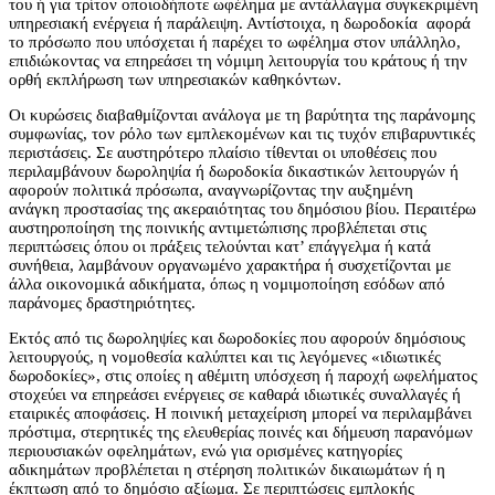
του ή για τρίτον οποιοδήποτε ωφέλημα με αντάλλαγμα συγκεκριμένη
υπηρεσιακή ενέργεια ή παράλειψη. Αντίστοιχα, η δωροδοκία αφορά
το πρόσωπο που υπόσχεται ή παρέχει το ωφέλημα στον υπάλληλο,
επιδιώκοντας να επηρεάσει τη νόμιμη λειτουργία του κράτους ή την
ορθή εκπλήρωση των υπηρεσιακών καθηκόντων.
Οι κυρώσεις διαβαθμίζονται ανάλογα με τη βαρύτητα της παράνομης
συμφωνίας, τον ρόλο των εμπλεκομένων και τις τυχόν επιβαρυντικές
περιστάσεις. Σε αυστηρότερο πλαίσιο τίθενται οι υποθέσεις που
περιλαμβάνουν δωροληψία ή δωροδοκία δικαστικών λειτουργών ή
αφορούν πολιτικά πρόσωπα, αναγνωρίζοντας την αυξημένη
ανάγκη
προσ
τασίας της ακεραιότητας του δημόσιου βίου. Περαιτέρω
αυστηροποίηση της ποινικής αντιμετώπισης προβλέπεται στις
περιπτώσεις όπου οι πράξεις τελούνται κατ’ επάγγελμα ή κατά
συνήθεια, λαμβάνουν οργανωμένο χαρακτήρα ή συσχετίζονται με
άλλα οικονομικά αδικήματα, όπως η νομιμοποίηση εσόδων από
παράνομες δραστηριότητες.
Εκτός από τις δωροληψίες και δωροδοκίες που αφορούν δημόσιους
λειτουργούς, η νομοθεσία καλύπτει και τις λεγόμενες «ιδιωτικές
δωροδοκίες», στις οποίες η αθέμιτη υπόσχεση ή παροχή ωφελήματος
στοχεύει να επηρεάσει ενέργειες σε καθαρά ιδιωτικές συναλλαγές ή
εταιρικές αποφάσεις. Η ποινική μεταχείριση μπορεί να περιλαμβάνει
πρόστιμα, στερητικές της ελευθερίας ποινές και δήμευση παρανόμων
περιουσιακών οφελημάτων, ενώ για ορισμένες κατηγορίες
αδικημάτων προβλέπεται η στέρηση πολιτικών δικαιωμάτων ή η
έκπτωση από το δημόσιο αξίωμα. Σε περιπτώσεις εμπλοκής