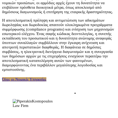
νομικών
προσ
ώπων, οι αρμόδιες αρχές έχουν τη δυνατότητα να
επιβάλουν πρόσθετα διοικητικά μέτρα, όπως αποκλεισμό από
δημόσιους διαγωνισμούς ή επιτήρηση της εταιρικής δραστηριότητας.
Η αποτελεσματική πρόληψη και αντιμετώπιση των αδικημάτων
δωροληψίας και δωροδοκίας απαιτούν ολοκληρωμένα προγράμματα
συμμόρφωσης (compliance programs) και ενίσχυση των μηχανισμών
εσωτερικού ελέγχου. Ένας σαφής κώδικας δεοντολογίας, η συνεπής
εκπαίδευση του
προσ
ωπικού και η δυνατότητα ανώνυμης αναφοράς
ύποπτων συναλλαγών συμβάλλουν στην έγκαιρη ανίχνευση και
αποτροπή περιστατικών διαφθοράς. Η διαφάνεια σε δημόσιες
συμβάσεις, η ηλεκτρονική διενέργεια διαγωνισμών και η συνεργασία
των δημόσιων αρχών με τις επιχειρήσεις ενισχύουν περαιτέρω την
αποτελεσματική καταπολέμηση αυτών των φαινομένων,
διαμορφώνοντας ένα περιβάλλον μεγαλύτερης λογοδοσίας και
εμπιστοσύνης.
Όλες οι Νομικές Υπηρεσίες
Η σχέση δικηγόρου –
εντολέα πρέπει να
χαρακτηρίζεται από
αμοιβαία εμπιστοσύνη.
Πρώτο βήμα για να
δημιουργηθεί αυτή,