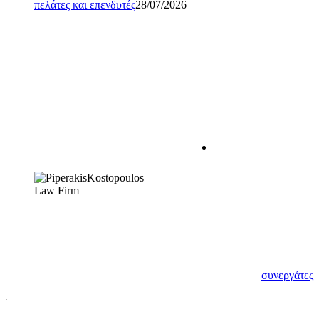
πελάτες και επενδυτές
28/07/2026
Η σχέση δικηγόρου –
εντολέα πρέπει να
χαρακτηρίζεται από
αμοιβαία
εμπιστοσύνη. Πρώτο
βήμα για να
δημιουργηθεί αυτή,
αποτελεί η μεταξύ
μας γνωριμία.
Γνωρίστε λοιπόν τους
νέους σας
συνεργάτες