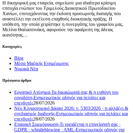
Η δικηγορική μας εταιρεία, σημείωσε μια ιδιαίτερα κρίσιμη
επιτυχία ενώπιον του Τριμελούς Διοικητικού Πρωτοδικείου
Χανίων, επιτυγχάνοντας την έκδοση προσωρινής διαταγής που
αναστέλλει την εκτέλεση επαχθούς διοικητικής πράξης. Η
υπόθεση, την οποία χειρίστηκε η συνεργάτης του γραφείου μας,
Μελίνα Θαλασσινάκη, αφορούσε την αφαίρεση της άδειας
ικανότητας…
Κατηγορίες
Blog
Μέσα Μαζικής Ενημέρωσης
Νομικά Νέα
Πρόσφατα άρθρα
Εργατικό Ατύχημα-Τα δικαιώματά σας & η ευθύνη του
εργοδότη-Ενημερωτικός οδηγός για πελάτες και
επενδυτές
28/07/2026
Νέο Κληρονομικό Δίκαιο 2026: ν. 5303/2026 · τι αλλάζει &
σχεδιασμός διαδοχής-Ενημερωτικός οδηγός για πελάτες και
επενδυτές
28/07/2026
Εταιρική Συμμόρφωση-Τι χρειάζεται η επιχείρησή σας ·
GDPR · whistleblowing · AML-Ενημερωτικός οδηγός για