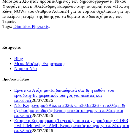
Μαρτίου 2026 ήταν προσκεκλημένος των δημοσιογράφων κ. Νίκου
Υποφάντη και κ. Αλεξάνδρας Καυμένου στην εκπομπή τους «Πρωινή
Ζώνη NOW» του σταθμού Action24 για το νομικό σχολιασμό για την
επικείμενη έναρξη της δίκης για τα θύματα του δυστυχήματος των
Τεμπών
Tags:
Dimitrios Piperakis,
Κατηγορίες
Blog
Μέσα Μαζικής Ενημέρωσης
Νομικά Νέα
Πρόσφατα άρθρα
Εργατικό Ατύχημα-Τα δικαιώματά σας & η ευθύνη του
εργοδότη-Ενημερωτικός οδηγός για πελάτες και
επενδυτές
28/07/2026
Νέο Κληρονομικό Δίκαιο 2026: ν. 5303/2026 · τι αλλάζει &
σχεδιασμός διαδοχής-Ενημερωτικός οδηγός για πελάτες και
επενδυτές
28/07/2026
Εταιρική Συμμόρφωση-Τι χρειάζεται η επιχείρησή σας · GDPR
· whistleblowing · AML-Ενημερωτικός οδηγός για πελάτες και
επενδυτές
28/07/2026