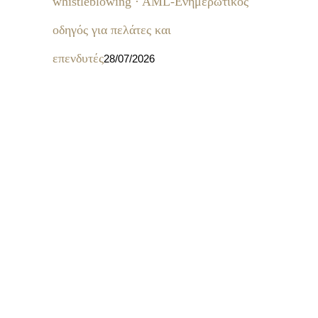
whistleblowing · AML-Ενημερωτικός
οδηγός για πελάτες και
επενδυτές
28/07/2026
δ
χα
α