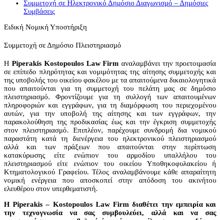
Συμμετοχή σε Ηλεκτρονικό Δημόσιο Διαγωνισμό – Δημόσιες
Συμβάσεις
Ειδική Νομική Υποστήριξη
Συμμετοχή σε Δημόσιο Πλειστηριασμό
Η
Piperakis Kostopoulos Law Firm
αναλαμβάνει την προετοιμασία
σε επίπεδο πληρότητας και νομιμότητας της αίτησης συμμετοχής και
της υποβολής του οικείου φακέλου με τα απαιτούμενα δικαιολογητικά
που απαιτούνται για τη συμμετοχή του πελάτη μας σε δημόσιο
πλειστηριασμό. Φροντίζουμε για τη συλλογή των απαιτουμένων
πληροφοριών και εγγράφων, για τη διαμόρφωση του περιεχομένου
αυτών, για την υποβολή της αίτησης και των εγγράφων, την
παρακολούθηση της προδικασίας έως και την έγκριση συμμετοχής
στον πλειστηριασμό. Επιπλέον, παρέχουμε συνδρομή δια νομικού
παραστάτη κατά τη διενέργεια του ηλεκτρονικού πλειστηριασμού
αλλά και των πράξεων που απαιτούνται στην περίπτωση
κατακύρωσης είτε ενώπιον του αρμοδίου υπαλλήλου του
πλειστηριασμού είτε ενώπιον του οικείου Υποθηκοφυλακείου ή
Κτηματολογικού Γραφείου. Τέλος αναλαμβάνουμε κάθε απαραίτητη
νομική ενέργεια που αποσκοπεί στην απόδοση του ακινήτου
ελευθέρου στον υπερθεματιστή.
Η Piperakis – Kostopoulos Law Firm διαθέτει την εμπειρία και
την τεχνογνωσία να σας συμβουλεύει, αλλά και να σας