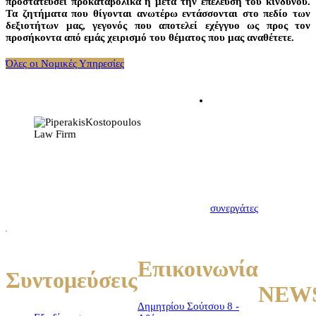
προστατεύσει προκαταβολικά ή μετά την επέλευση του κινδύνου.
Τα ζητήματα που θίγονται ανωτέρω εντάσσονται στο πεδίο των
δεξιοτήτων μας, γεγονός που αποτελεί εχέγγυο ως προς τον
προσήκοντα από εμάς χειρισμό του θέματος που μας αναθέτετε.
Όλες οι Νομικές Υπηρεσίες
Η σχέση δικηγόρου –
εντολέα πρέπει να
χαρακτηρίζεται από
αμοιβαία εμπιστοσύνη.
Πρώτο βήμα για να
δημιουργηθεί αυτή,
αποτελεί η μεταξύ μας
γνωριμία. Γνωρίστε
λοιπόν τους νέους σας
συνεργάτες
Επικοινωνία
Συντομεύσεις
NEW
Δημητρίου Σούτσου 8 -