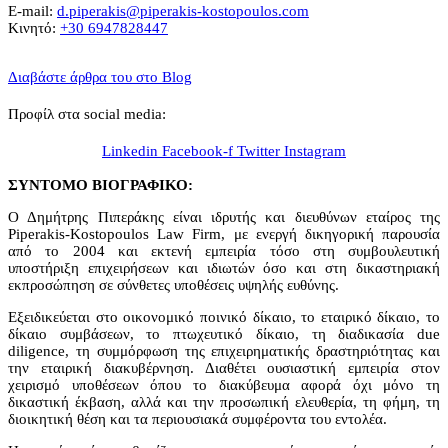
E-mail:
d.piperakis@piperakis-kostopoulos.com
Κινητό:
+30 6947828447
Διαβάστε άρθρα του στο Blog
Προφίλ στα social media:
Linkedin
Facebook-f
Twitter
Instagram
ΣΥΝΤΟΜΟ ΒΙΟΓΡΑΦΙΚΟ:
Ο Δημήτρης Πιπεράκης είναι ιδρυτής και διευθύνων εταίρος της
Piperakis-Kostopoulos Law Firm, με ενεργή δικηγορική παρουσία
από το 2004 και εκτενή εμπειρία τόσο στη συμβουλευτική
υποστήριξη επιχειρήσεων και ιδιωτών όσο και στη δικαστηριακή
εκπροσώπηση σε σύνθετες υποθέσεις υψηλής ευθύνης.
Εξειδικεύεται στο οικονομικό ποινικό δίκαιο, το εταιρικό δίκαιο, το
δίκαιο συμβάσεων, το πτωχευτικό δίκαιο, τη διαδικασία due
diligence, τη συμμόρφωση της επιχειρηματικής δραστηριότητας και
την εταιρική διακυβέρνηση. Διαθέτει ουσιαστική εμπειρία στον
χειρισμό υποθέσεων όπου το διακύβευμα αφορά όχι μόνο τη
δικαστική έκβαση, αλλά και την προσωπική ελευθερία, τη φήμη, τη
διοικητική θέση και τα περιουσιακά συμφέροντα του εντολέα.