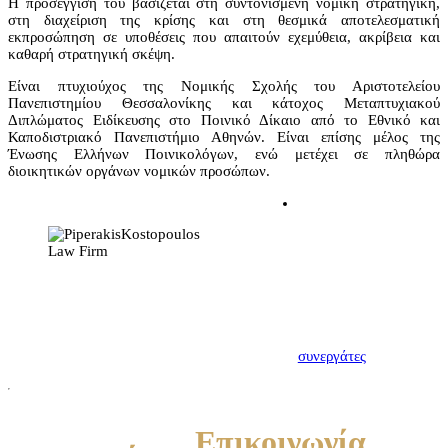
Η προσέγγισή του βασίζεται στη συντονισμένη νομική στρατηγική,
στη διαχείριση της κρίσης και στη θεσμικά αποτελεσματική
εκπροσώπηση σε υποθέσεις που απαιτούν εχεμύθεια, ακρίβεια και
καθαρή στρατηγική σκέψη.
Είναι πτυχιούχος της Νομικής Σχολής του Αριστοτελείου
Πανεπιστημίου Θεσσαλονίκης και κάτοχος Μεταπτυχιακού
Διπλώματος Ειδίκευσης στο Ποινικό Δίκαιο από το Εθνικό και
Καποδιστριακό Πανεπιστήμιο Αθηνών. Είναι επίσης μέλος της
Ένωσης Ελλήνων Ποινικολόγων, ενώ μετέχει σε πληθώρα
διοικητικών οργάνων νομικών προσώπων.
Η σχέση δικηγόρου –
εντολέα πρέπει να
χαρακτηρίζεται από
αμοιβαία εμπιστοσύνη.
Πρώτο βήμα για να
δημιουργηθεί αυτή,
αποτελεί η μεταξύ μας
γνωριμία. Γνωρίστε
λοιπόν τους νέους σας
συνεργάτες
Επικοινωνία