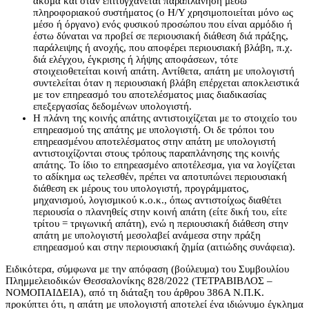
ακόμα και όταν επιτυγχάνεται παραπλάνηση μέσω
πληροφοριακού συστήματος (ο Η/Υ χρησιμοποιείται μόνο ως
μέσο ή όργανο) ενός φυσικού προσώπου που είναι αρμόδιο ή
έστω δύναται να προβεί σε περιουσιακή διάθεση διά πράξης,
παράλειψης ή ανοχής, που αποφέρει περιουσιακή βλάβη, π.χ.
διά ελέγχου, έγκρισης ή λήψης αποφάσεων, τότε
στοιχειοθετείται κοινή απάτη. Αντίθετα, απάτη με υπολογιστή
συντελείται όταν η περιουσιακή βλάβη επέρχεται αποκλειστικά
με τον επηρεασμό του αποτελέσματος μιας διαδικασίας
επεξεργασίας δεδομένων υπολογιστή.
Η πλάνη της κοινής απάτης αντιστοιχίζεται με το στοιχείο του
επηρεασμού της απάτης με υπολογιστή. Οι δε τρόποι του
επηρεασμένου αποτελέσματος στην απάτη με υπολογιστή
αντιστοιχίζονται στους τρόπους παραπλάνησης της κοινής
απάτης. Το ίδιο το επηρεασμένο αποτέλεσμα, για να λογίζεται
το αδίκημα ως τελεσθέν, πρέπει να αποτυπώνει περιουσιακή
διάθεση εκ μέρους του υπολογιστή, προγράμματος,
μηχανισμού, λογισμικού κ.ο.κ., όπως αντιστοίχως διαθέτει
περιουσία ο πλανηθείς στην κοινή απάτη (είτε δική του, είτε
τρίτου = τριγωνική απάτη), ενώ η περιουσιακή διάθεση στην
απάτη με υπολογιστή μεσολαβεί ανάμεσα στην πράξη
επηρεασμού και στην περιουσιακή ζημία (αιτιώδης συνάφεια).
Ειδικότερα, σύμφωνα με την απόφαση (βούλευμα) του Συμβουλίου
Πλημμελειοδικών Θεσσαλονίκης 828/2022 (ΤΕΤΡΑΒΙΒΛΟΣ –
ΝΟΜΟΠΑΙΔΕΙΑ), από τη διάταξη του άρθρου 386Α Ν.Π.Κ.
προκύπτει ότι, η απάτη με υπολογιστή αποτελεί ένα ιδιώνυμο έγκλημα