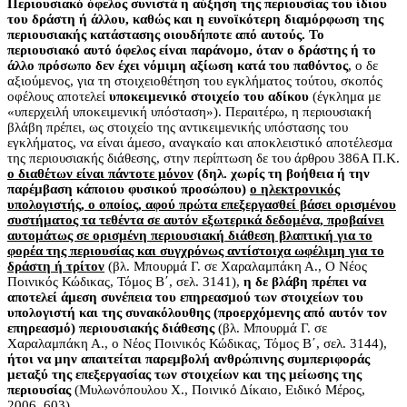
Περιουσιακό όφελος συνιστά η αύξηση της περιουσίας του ίδιου
του δράστη ή άλλου, καθώς και η ευνοϊκότερη διαμόρφωση της
περιουσιακής κατάστασης οιουδήποτε από αυτούς. Το
περιουσιακό αυτό όφελος είναι παράνομο, όταν ο δράστης ή το
άλλο πρόσωπο δεν έχει νόμιμη αξίωση κατά του παθόντος
, ο δε
αξιούμενος, για τη στοιχειοθέτηση του εγκλήματος τούτου, σκοπός
οφέλους αποτελεί
υποκειμενικό στοιχείο του αδίκου
(έγκλημα με
«υπερχειλή υποκειμενική υπόσταση»). Περαιτέρω, η περιουσιακή
βλάβη πρέπει, ως στοιχείο της αντικειμενικής υπόστασης του
εγκλήματος, να είναι άμεσο, αναγκαίο και αποκλειστικό αποτέλεσμα
της περιουσιακής διάθεσης, στην περίπτωση δε του άρθρου 386Α Π.Κ.
ο διαθέτων είναι πάντοτε μόνον
(δηλ. χωρίς τη βοήθεια ή την
παρέμβαση κάποιου φυσικού προσώπου)
ο ηλεκτρονικός
υπολογιστής, ο οποίος, αφού πρώτα επεξεργασθεί βάσει ορισμένου
συστήματος τα τεθέντα σε αυτόν εξωτερικά δεδομένα, προβαίνει
αυτομάτως σε ορισμένη περιουσιακή διάθεση βλαπτική για το
φορέα της περιουσίας και συγχρόνως αντίστοιχα ωφέλιμη για το
δράστη ή τρίτον
(βλ. Μπουρμά Γ. σε Χαραλαμπάκη Α., Ο Νέος
Ποινικός Κώδικας, Τόμος Β΄, σελ. 3141),
η δε βλάβη πρέπει να
αποτελεί άμεση συνέπεια του επηρεασμού των στοιχείων του
υπολογιστή και της συνακόλουθης (προερχόμενης από αυτόν τον
επηρεασμό) περιουσιακής διάθεσης
(βλ. Μπουρμά Γ. σε
Χαραλαμπάκη Α., ο Νέος Ποινικός Κώδικας, Τόμος Β΄, σελ. 3144),
ήτοι να μην απαιτείται παρεμβολή ανθρώπινης συμπεριφοράς
μεταξύ της επεξεργασίας των στοιχείων και της μείωσης της
περιουσίας
(Μυλωνόπουλου X., Ποινικό Δίκαιο, Ειδικό Μέρος,
2006, 603).