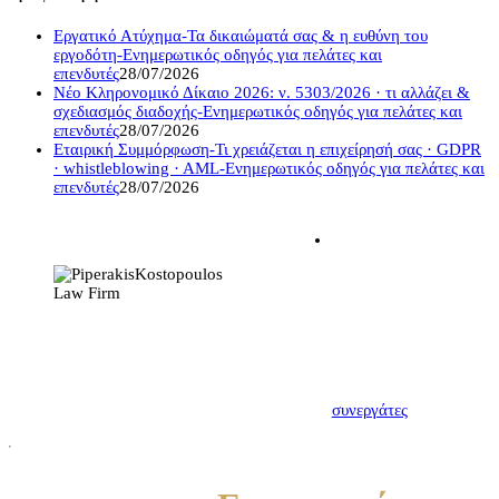
Εργατικό Ατύχημα-Τα δικαιώματά σας & η ευθύνη του
εργοδότη-Ενημερωτικός οδηγός για πελάτες και
επενδυτές
28/07/2026
Νέο Κληρονομικό Δίκαιο 2026: ν. 5303/2026 · τι αλλάζει &
σχεδιασμός διαδοχής-Ενημερωτικός οδηγός για πελάτες και
επενδυτές
28/07/2026
Εταιρική Συμμόρφωση-Τι χρειάζεται η επιχείρησή σας · GDPR
· whistleblowing · AML-Ενημερωτικός οδηγός για πελάτες και
επενδυτές
28/07/2026
Η σχέση δικηγόρου –
εντολέα πρέπει να
χαρακτηρίζεται από
αμοιβαία εμπιστοσύνη.
Πρώτο βήμα για να
δημιουργηθεί αυτή,
αποτελεί η μεταξύ μας
γνωριμία. Γνωρίστε
λοιπόν τους νέους σας
συνεργάτες