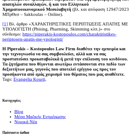
απατηλών συναλλαγών, ή και του Ελληνικού
Χρηματοοικονομικού Μεσολαβητή
(βλ. και απόφαση 12947/2023
ΜΠρΘεσ – Sakkoulas – Online).
[1]
Βλ. άρθρο «ΧΑΡΑΚΤΗΡΙΣΤΙΚΕΣ ΠΕΡΙΠΤΩΣΕΙΣ ΑΠΑΤΗΣ ΜΕ
ΥΠΟΛΟΓΙΣΤΗ (Phising, Pharming, Skimming κλπ.)» στο
σύνδεσμο:
https://piperakis-kostopoulos.com/charaktiristikes-
periptoseis-apatis-me-ypologisti/
Η Piperakis – Kostopoulos Law Firm διαθέτει την εμπειρία και
την τεχνογνωσία να σας συμβουλεύει, αλλά και να σας
προστατεύσει προκαταβολικά ή μετά την επέλευση του κινδύνου.
Τα ζητήματα που θίγονται ανωτέρω εντάσσονται στο πεδίο των
δεξιοτήτων μας, γεγονός που αποτελεί εχέγγυο ως προς τον
προσήκοντα από εμάς χειρισμό του θέματος που μας αναθέτετε.
Tags:
Evangelia Kourti,
Κατηγορίες
Blog
Μέσα Μαζικής Ενημέρωσης
Νομικά Νέα
Πρόσφατα άρθρα