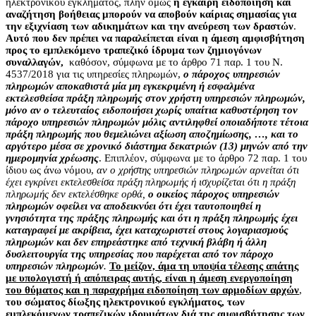
ηλεκτρονικού εγκλήματος, πλην όμως
η έγκαιρη ειδοποίηση και
αναζήτηση βοήθειας μπορούν να αποβούν καίριας σημασίας για
την εξιχνίαση των αδικημάτων και την ανεύρεση των δραστών
.
Αυτό που δεν πρέπει να παραλείπεται είναι η άμεση αμφισβήτηση
προς το εμπλεκόμενο τραπεζικό ίδρυμα των ζημιογόνων
συναλλαγών,
καθόσον, σύμφωνα με το άρθρο 71 παρ. 1 του Ν.
4537/2018 για τις υπηρεσίες πληρωμών,
ο πάροχος υπηρεσιών
πληρωμών αποκαθιστά μία μη εγκεκριμένη ή εσφαλμένα
εκτελεσθείσα πράξη πληρωμής στον χρήστη υπηρεσιών πληρωμών,
μόνο αν ο τελευταίος ειδοποιήσει χωρίς υπαίτια καθυστέρηση τον
πάροχο υπηρεσιών πληρωμών μόλις αντιληφθεί οποιαδήποτε τέτοια
πράξη πληρωμής που θεμελιώνει αξίωση αποζημίωσης, …, και το
αργότερο μέσα σε χρονικό διάστημα δεκατριών (13) μηνών από την
ημερομηνία χρέωσης
. Επιπλέον, σύμφωνα με το άρθρο 72 παρ. 1 του
ίδιου ως άνω νόμου,
αν ο χρήστης υπηρεσιών πληρωμών αρνείται ότι
έχει εγκρίνει εκτελεσθείσα πράξη πληρωμής ή ισχυρίζεται ότι η πράξη
πληρωμής δεν εκτελέσθηκε ορθά,
ο οικείος πάροχος υπηρεσιών
πληρωμών οφείλει να αποδεικνύει ότι έχει ταυτοποιηθεί η
γνησιότητα της πράξης πληρωμής και ότι η πράξη πληρωμής έχει
καταγραφεί με ακρίβεια, έχει καταχωριστεί στους λογαριασμούς
πληρωμών και δεν επηρεάστηκε από τεχνική βλάβη ή άλλη
δυσλειτουργία της υπηρεσίας που παρέχεται από τον πάροχο
υπηρεσιών πληρωμών
.
Το μείζον, άμα τη υποψία τέλεσης απάτης
με υπολογιστή ή απόπειρας αυτής, είναι η άμεση ενεργοποίηση
του θύματος και η παραχρήμα ειδοποίηση των αρμοδίων αρχών
,
του σώματος δίωξης ηλεκτρονικού εγκλήματος, των
εμπλεκόμενων τραπεζικών ιδρυμάτων διά της αμφισβήτησης των