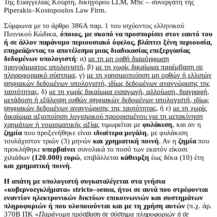
Της Ευαγγελίας Κούρτη, δικηγόρου LLM, MSc – συνεργάτη της
Piperakis–Kostopoulos Law Firm.
Σύμφωνα με το άρθρο 386Α παρ. 1 του ισχύοντος ελληνικού
Ποινικού Κώδικα,
όποιος, με σκοπό να προσπορίσει στον εαυτό του
ή σε άλλον παράνομο περιουσιακό όφελος, βλάπτει ξένη περιουσία,
επηρεάζοντας το αποτέλεσμα μιας διαδικασίας επεξεργασίας
δεδομένων υπολογιστή
: α)
με τη μη ορθή διαμόρφωση
προγράμματος υπολογιστή
, β)
με τη χωρίς δικαίωμα παρέμβαση σε
πληροφοριακό σύστημα
, γ)
με τη χρησιμοποίηση μη ορθών ή ελλιπών
ψηφιακών δεδομένων υπολογιστή, ιδίως δεδομένων αναγνώρισης της
ταυτότητας
, δ)
με τη χωρίς δικαίωμα εισαγωγή, αλλοίωση, διαγραφή,
μετάδοση ή εξάλειψη ορθών ψηφιακών δεδομένων υπολογιστή, ιδίως
ψηφιακών δεδομένων αναγνώρισης της ταυτότητας
, ή ε)
με τη χωρίς
δικαίωμα αξιοποίηση λογισμικού προορισμένου για τη μετακίνηση
χρημάτων ή νομισματικής αξίας
τιμωρείται με
φυλάκιση
, και αν η
ζημία
που προξενήθηκε είναι
ιδιαίτερα μεγάλη
, με φυλάκιση
τουλάχιστον τριών (3) μηνών
και χρηματική ποινή
. Αν η
ζημία
που
προκλήθηκε
υπερβαίνει
συνολικά το ποσό των εκατόν είκοσι
χιλιάδων
(120.000) ευρώ
, επιβάλλεται
κάθειρξη
έως δέκα (10) έτη
και χρηματική ποινή
.
Η απάτη με υπολογιστή συγκαταλέγεται στα γνήσια
«κυβερνοεγκλήματα»
stricto
–
sensu
, ήτοι σε αυτά που στρέφονται
εναντίον ηλεκτρονικών δικτύων επικοινωνιών και συστημάτων
πληροφοριών ή που υλοποιούνται και με τη χρήση αυτών
(π.χ. άρ.
370Β ΠΚ «
Παράνομη πρόσβαση σε σύστημα πληροφοριών ή σε