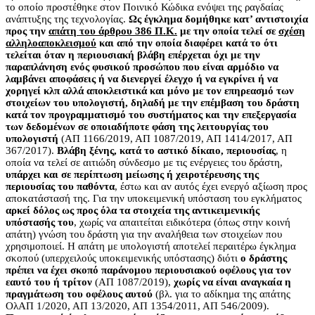
το οποίο προστέθηκε στον Ποινικό Κώδικα ενόψει της ραγδαίας
ανάπτυξης της τεχνολογίας.
Ως έγκλημα δομήθηκε κατ’ αντιστοιχία
προς την
απάτη του άρθρου 386 Π.Κ.
με την οποία τελεί σε
σχέση
αλληλοαποκλεισμού
και από την οποία διαφέρει κατά το ότι
τελείται όταν η περιουσιακή βλάβη επέρχεται όχι με την
παραπλάνηση ενός φυσικού προσώπου που είναι αρμόδιο να
λαμβάνει αποφάσεις ή να διενεργεί έλεγχο ή να εγκρίνει ή να
χορηγεί κλπ αλλά αποκλειστικά και μόνο με τον επηρεασμό των
στοιχείων του υπολογιστή, δηλαδή με την επέμβαση του δράστη
κατά τον προγραμματισμό του συστήματος και την επεξεργασία
των δεδομένων σε οποιαδήποτε φάση της λειτουργίας του
υπολογιστή
(ΑΠ 1166/2019, ΑΠ 1087/2019, ΑΠ 1414/2017, ΑΠ
367/2017).
Βλάβη ξένης, κατά το αστικό δίκαιο, περιουσίας
, η
οποία να τελεί σε αιτιώδη σύνδεσμο με τις ενέργειες του δράστη,
υπάρχει και σε περίπτωση μείωσης ή χειροτέρευσης της
περιουσίας του παθόντα
, έστω και αν αυτός έχει ενεργό αξίωση προς
αποκατάστασή της. Για την υποκειμενική υπόσταση του εγκλήματος
αρκεί δόλος ως προς όλα τα στοιχεία της αντικειμενικής
υπόστασής του
, χωρίς να απαιτείται ειδικότερα (όπως στην κοινή
απάτη) γνώση του δράστη για την αναλήθεια των στοιχείων που
χρησιμοποιεί. Η απάτη με υπολογιστή αποτελεί περαιτέρω έγκλημα
σκοπού (υπερχειλούς υποκειμενικής υπόστασης) διότι
ο δράστης
πρέπει να έχει σκοπό παράνομου περιουσιακού οφέλους για τον
εαυτό του ή τρίτον
(ΑΠ 1087/2019),
χωρίς να είναι αναγκαία η
πραγμάτωση του οφέλους αυτού
(βλ. για το αδίκημα της απάτης
ΟλΑΠ 1/2020, ΑΠ 13/2020, ΑΠ 1354/2011, ΑΠ 546/2009).