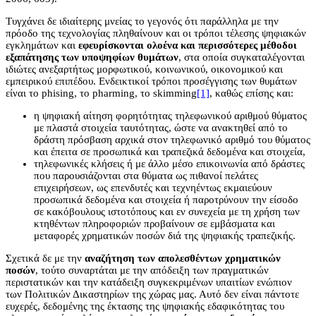
Τυγχάνει δε ιδιαίτερης μνείας το γεγονός ότι παράλληλα με την
πρόοδο της τεχνολογίας πληθαίνουν και οι τρόποι τέλεσης ψηφιακών
εγκλημάτων και
εφευρίσκονται ολοένα και περισσότερες μέθοδοι
εξαπάτησης των υποψηφίων θυμάτων
, στα οποία συγκαταλέγονται
ιδιώτες ανεξαρτήτως μορφωτικού, κοινωνικού, οικονομικού και
εμπειρικού επιπέδου. Ενδεικτικοί τρόποι προσέγγισης των θυμάτων
είναι το phising, το pharming, το skimming
[1]
, καθώς επίσης και:
η ψηφιακή αίτηση φορητότητας τηλεφωνικού αριθμού θύματος
με πλαστά στοιχεία ταυτότητας, ώστε να ανακτηθεί από το
δράστη πρόσβαση αρχικά στον τηλεφωνικό αριθμό του θύματος
και έπειτα σε προσωπικά και τραπεζικά δεδομένα και στοιχεία,
τηλεφωνικές κλήσεις ή με άλλο μέσο επικοινωνία από δράστες
που παρουσιάζονται στα θύματα ως πιθανοί πελάτες
επιχειρήσεων, ως επενδυτές και τεχνηέντως εκμαιεύουν
προσωπικά δεδομένα και στοιχεία ή παροτρύνουν την είσοδο
σε κακόβουλους ιστοτόπους και εν συνεχεία με τη χρήση των
κτηθέντων πληροφοριών προβαίνουν σε εμβάσματα και
μεταφορές χρηματικών ποσών διά της ψηφιακής τραπεζικής.
Σχετικά δε με την
αναζήτηση των απολεσθέντων χρηματικών
ποσών
, τούτο συναρτάται με την απόδειξη των πραγματικών
περιστατικών και την κατάδειξη συγκεκριμένων υπαιτίων ενώπιον
των Πολιτικών Δικαστηρίων της χώρας μας. Αυτό δεν είναι πάντοτε
ευχερές, δεδομένης της έκτασης της ψηφιακής εδαφικότητας του