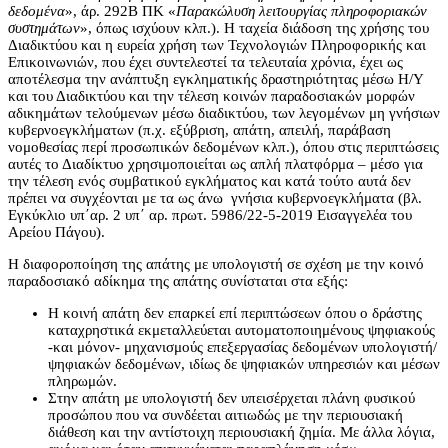
δεδομένα
», άρ. 292Β ΠΚ «
Παρακώλυση λειτουργίας πληροφοριακών
συστημάτων
», όπως ισχύουν κλπ.). Η ταχεία διάδοση της χρήσης του
Διαδικτύου και η ευρεία χρήση των Τεχνολογιών Πληροφορικής και
Επικοινωνιών, που έχει συντελεστεί τα τελευταία χρόνια, έχει ως
αποτέλεσμα την ανάπτυξη εγκληματικής δραστηριότητας μέσω Η/Υ
και του Διαδικτύου και την τέλεση κοινών παραδοσιακών μορφών
αδικημάτων τελούμενων μέσω διαδικτύου, των λεγομένων μη γνήσιων
κυβερνοεγκλήματων (π.χ. εξύβριση, απάτη, απειλή, παράβαση
νομοθεσίας περί προσωπικών δεδομένων κλπ.), όπου στις περιπτώσεις
αυτές το Διαδίκτυο χρησιμοποιείται ως απλή πλατφόρμα – μέσο για
την τέλεση ενός συμβατικού εγκλήματος και κατά τούτο αυτά δεν
πρέπει να συγχέονται με τα ως άνω γνήσια κυβερνοεγκλήματα (βλ.
Εγκύκλιο υπ΄αρ. 2 υπ΄ αρ. πρωτ. 5986/22-5-2019 Εισαγγελέα του
Αρείου Πάγου).
Η διαφοροποίηση της απάτης με υπολογιστή σε σχέση με την κοινό
παραδοσιακό αδίκημα της απάτης συνίσταται στα εξής:
Η κοινή απάτη δεν επαρκεί επί περιπτώσεων όπου ο δράστης
καταχρηστικά εκμεταλλεύεται αυτοματοποιημένους ψηφιακούς
-και μόνον- μηχανισμούς επεξεργασίας δεδομένων υπολογιστή/
ψηφιακών δεδομένων, ιδίως δε ψηφιακών υπηρεσιών και μέσων
πληρωμών.
Στην απάτη με υπολογιστή δεν υπεισέρχεται πλάνη φυσικού
προσώπου που να συνδέεται αιτιωδώς με την περιουσιακή
διάθεση και την αντίστοιχη περιουσιακή ζημία. Με άλλα λόγια,