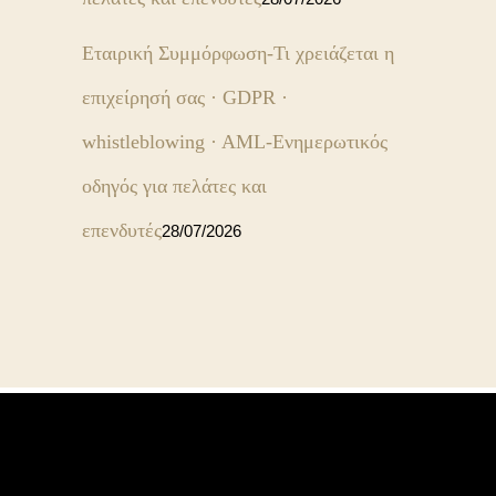
Εταιρική Συμμόρφωση-Τι χρειάζεται η
επιχείρησή σας · GDPR ·
whistleblowing · AML-Ενημερωτικός
οδηγός για πελάτες και
επενδυτές
28/07/2026