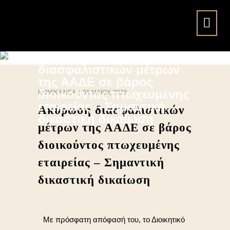
Ακύρωση
διασφαλιστικών μέτρων
της ΑΑΔΕ σε βάρος
διοικούντος πτωχευμένης
ΝΟΜΙΚΆ ΝΈΑ
|
06 ΜΑΪ́ΟΥ, 2026
εταιρείας – Σημαντική
Ακύρωση διασφαλιστικών
δικαστική δικαίωση
μέτρων της ΑΑΔΕ σε βάρος
διοικούντος πτωχευμένης
εταιρείας – Σημαντική
δικαστική δικαίωση
Με πρόσφατη απόφασή του, το Διοικητικό