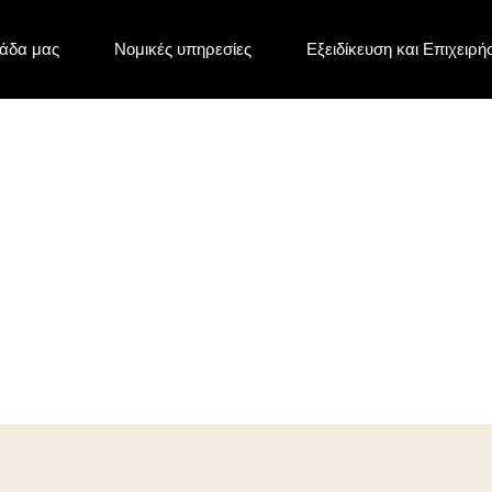
άδα μας
Νομικές υπηρεσίες
Εξειδίκευση και Επιχειρή
νθρωποκτονία στη Θεσσαλ
ικού βιασμού ανήλικης