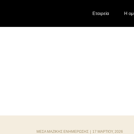
Eταιρεία
Η ομ
Σχόλιο για την α
περιστατικό ομαδ
ΜΈΣΑ ΜΑΖΙΚΉΣ ΕΝΗΜΈΡΩΣΗΣ
|
17 ΜΑΡΤΊΟΥ, 2026