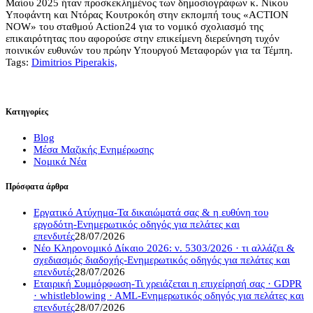
Μαίου 2025 ήταν προσκεκλημένος των δημοσιογράφων κ. Νίκου
Υποφάντη και Ντόρας Κουτροκόη στην εκπομπή τους «ACTION
NOW» του σταθμού Action24 για το νομικό σχολιασμό της
επικαιρότητας που αφορούσε στην επικείμενη διερεύνηση τυχόν
ποινικών ευθυνών του πρώην Υπουργού Μεταφορών για τα Τέμπη.
Tags:
Dimitrios Piperakis,
Κατηγορίες
Blog
Μέσα Μαζικής Ενημέρωσης
Νομικά Νέα
Πρόσφατα άρθρα
Εργατικό Ατύχημα-Τα δικαιώματά σας & η ευθύνη του
εργοδότη-Ενημερωτικός οδηγός για πελάτες και
επενδυτές
28/07/2026
Νέο Κληρονομικό Δίκαιο 2026: ν. 5303/2026 · τι αλλάζει &
σχεδιασμός διαδοχής-Ενημερωτικός οδηγός για πελάτες και
επενδυτές
28/07/2026
Εταιρική Συμμόρφωση-Τι χρειάζεται η επιχείρησή σας · GDPR
· whistleblowing · AML-Ενημερωτικός οδηγός για πελάτες και
επενδυτές
28/07/2026