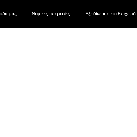
άδα μας
Νομικές υπηρεσίες
Εξειδίκευση και Επιχειρή
are_Katerina (1)