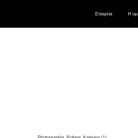
Eταιρεία
Η ομ
Photographia_Bolt
Photographia_Boltare_Katerina (1)