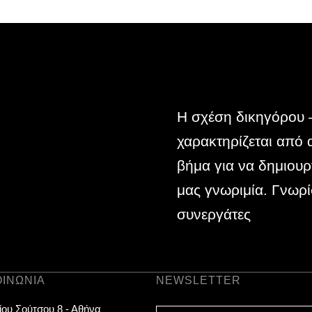
Η σχέση δικηγόρου –
χαρακτηρίζεται από
βήμα για να δημιουρ
μας γνωριμία. Γνωρί
συνεργάτες
ΟΙΝΩΝΊΑ
NEWSLETTER
ου Σούτσου 8 - Αθήνα
E