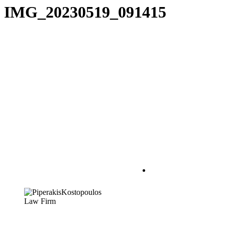
IMG_20230519_091415
Η σχέση δικηγόρου –
εντολέα πρέπει να
χαρακτηρίζεται από
αμοιβαία
εμπιστοσύνη. Πρώτο
βήμα για να
δημιουργηθεί αυτή,