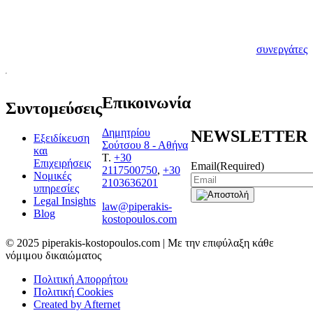
αποτελεί η μεταξύ
μας γνωριμία.
Γνωρίστε λοιπόν τους
νέους σας
συνεργάτες
Επικοινωνία
Συντομεύσεις
Δημητρίου
NEWSLETTER
Εξειδίκευση
Σούτσου 8 - Αθήνα
και
T.
+30
Επιχειρήσεις
Email
(Required)
2117500750
,
+30
Νομικές
2103636201
υπηρεσίες
Legal Insights
law@piperakis-
Blog
kostopoulos.com
© 2025 piperakis-kostopoulos.com | Με την επιφύλαξη κάθε
νόμιμου δικαιώματος
Πολιτική Απορρήτου
Πολιτική Cookies
Created by Afternet