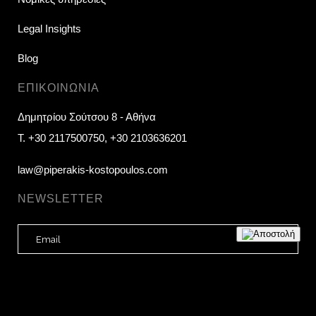
Legal Insights
Blog
ΕΠΙΚΟΙΝΩΝΊΑ
Δημητρίου Σούτσου 8 - Αθήνα
T.
+30 2117500750
,
+30 2103636201
law@piperakis-kostopoulos.com
NEWSLETTER
E
m
a
i
l