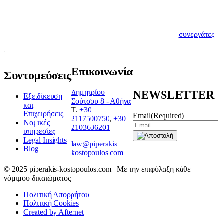
αποτελεί η μεταξύ
μας γνωριμία.
Γνωρίστε λοιπόν τους
νέους σας
συνεργάτες
Επικοινωνία
Συντομεύσεις
Δημητρίου
NEWSLETTER
Εξειδίκευση
Σούτσου 8 - Αθήνα
και
T.
+30
Επιχειρήσεις
Email
(Required)
2117500750
,
+30
Νομικές
2103636201
υπηρεσίες
Legal Insights
law@piperakis-
Blog
kostopoulos.com
© 2025 piperakis-kostopoulos.com | Με την επιφύλαξη κάθε
νόμιμου δικαιώματος
Πολιτική Απορρήτου
Πολιτική Cookies
Created by Afternet