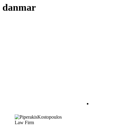
danmar
Η σχέση δικηγόρου –
εντολέα πρέπει να
χαρακτηρίζεται από
αμοιβαία
εμπιστοσύνη. Πρώτο
βήμα για να
δημιουργηθεί αυτή,