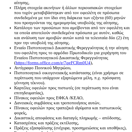
αίτησης,
Πλήρη στοιχεία ακινήτων ή άλλων περιουσιακών στοιχείων
που τυχόν μεταβιβάστηκαν από τον οφειλέτη σε πρόσωπα
συνδεδεµένα µε τον ίδιο στη διάρκεια των εξήντα (60) μηνών
που προηγούνται της ημερομηνίας υποβολής της αίτησης,
Κατάλογο των προσώπων που αμείβονται από τον οφειλέτη και
τα οποία αποτελούν συνδεδεμένα πρόσωπα µε αυτόν, καθώς
και ανάλυση των αμοιβών αυτών κατά τα τελευταία δύο (2) έτη
πριν την υποβολή της αίτησης.
Ενιαίο Πιστοποιητικό Δικαστικής Φερεγγυότητας ή την αίτηση
του οφειλέτη προς το αρμόδιο Πρωτοδικείο για χορήγηση του
Ενιαίου Πιστοποιητικού Δικαστικής Φερεγγυότητας
(
https://forms.office.com/e/7qeFCRm0U4
),
Αντίγραφο Ποινικού Μητρώου,
Πιστοποιητικό οικογενειακής κατάστασης (είναι χρήσιμο σε
περίπτωση που υπάρχουν εξαρτώμενα μέλη, π.χ. πρόσφατη
γέννηση τέκνου).
Καρτέλες οφειλών προς πιστωτές (σε περίπτωση που είναι
επιτηδευματίας),
Πίνακες οφειλών προς ΕΦΚΑ /ΚΕΑΟ,
Δανειακές συμβάσεις και τροποποιήσεις αυτών,
Πίνακες οφειλών προς τραπεζικά ιδρύματα και πιστωτικούς
φορείς,
Δικαστικές αποφάσεις και διαταγές πληρωμής – απόδοσης,
Κατασχέσεις και πράξεις εκτέλεσης,
Πράξεις εξασφάλισης (ενέχυρα, προσημειώσεις και υποθήκες),