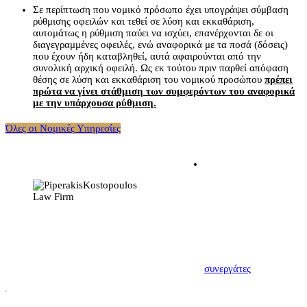
Σε περίπτωση που νομικό πρόσωπο έχει υπογράψει σύμβαση
ρύθμισης οφειλών και τεθεί σε λύση και εκκαθάριση,
αυτομάτως η ρύθμιση παύει να ισχύει, επανέρχονται δε οι
διαγεγραμμένες οφειλές, ενώ αναφορικά με τα ποσά (δόσεις)
που έχουν ήδη καταβληθεί, αυτά αφαιρούνται από την
συνολική αρχική οφειλή. Ως εκ τούτου πριν παρθεί απόφαση
θέσης σε λύση και εκκαθάριση του νομικού προσώπου
πρέπει
πρώτα να γίνει στάθμιση των συμφερόντων του αναφορικά
με την υπάρχουσα ρύθμιση.
Όλες οι Νομικές Υπηρεσίες
Η σχέση δικηγόρου –
εντολέα πρέπει να
χαρακτηρίζεται από
αμοιβαία εμπιστοσύνη.
Πρώτο βήμα για να
δημιουργηθεί αυτή,
αποτελεί η μεταξύ μας
γνωριμία. Γνωρίστε
λοιπόν τους νέους σας
συνεργάτες