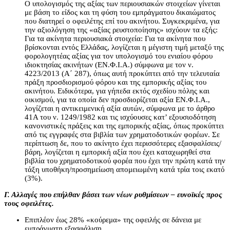
Ο υπολογισμός της αξίας των περιουσιακών στοιχείων γίνεται
με βάση το είδος και τη φύση του εμπράγματου δικαιώματος
που διατηρεί ο οφειλέτης επί του ακινήτου. Συγκεκριμένα, για
την αξιολόγηση της «αξίας ρευστοποίησης» ισχύουν τα εξής:
Για τα ακίνητα περιουσιακά στοιχεία: Για τα ακίνητα που
βρίσκονται εντός Ελλάδας, λογίζεται η μέγιστη τιμή μεταξύ της
φορολογητέας αξίας για τον υπολογισμό του ενιαίου φόρου
ιδιοκτησίας ακινήτων (ΕΝ.Φ.Ι.Α.) σύμφωνα με τον ν.
4223/2013 (Α΄ 287), όπως αυτή προκύπτει από την τελευταία
πράξη προσδιορισμού φόρου και της εμπορικής αξίας του
ακινήτου. Ειδικότερα, για γήπεδα εκτός σχεδίου πόλης και
οικισμού, για τα οποία δεν προσδιορίζεται αξία ΕΝ.Φ.Ι.Α.,
λογίζεται η αντικειμενική αξία αυτών, σύμφωνα με το άρθρο
41Α του ν. 1249/1982 και τις ισχύουσες κατ’ εξουσιοδότηση
κανονιστικές πράξεις και της εμπορικής αξίας, όπως προκύπτει
από τις εγγραφές στα βιβλία των χρηματοδοτικών φορέων. Σε
περίπτωση δε, που το ακίνητο έχει περισσότερες εξασφαλίσεις/
βάρη, λογίζεται η εμπορική αξία που έχει καταχωρηθεί στα
βιβλία του χρηματοδοτικού φορέα που έχει την πρώτη κατά την
τάξη υποθήκη/προσημείωση απομειωμένη κατά τρία τοις εκατό
(3%).
Γ. Αλλαγές που επήλθαν βάσει των νέων ρυθμίσεων – ευνοϊκές προς
τους οφειλέτες.
Επιπλέον έως 28% «κούρεμα» της οφειλής σε δάνεια με
εμπράγματη εξασφάλιση,