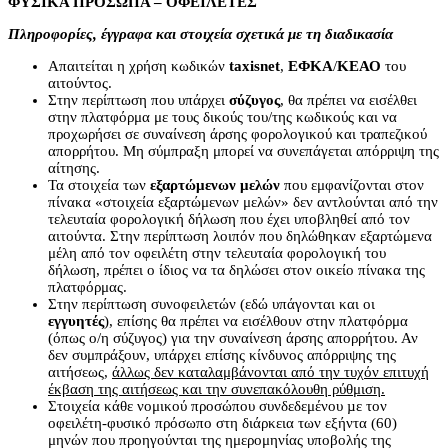
ΦΥΣΙΚΑ ΠΡΟΣΩΠΑ – ΟΦΕΙΛΕΤΕΣ
Πληροφορίες, έγγραφα και στοιχεία σχετικά με τη διαδικασία
Απαιτείται η χρήση κωδικών
taxisnet
,
ΕΦΚΑ
/
ΚΕΑΟ
του
αιτούντος.
Στην περίπτωση που υπάρχει
σύζυγος
, θα πρέπει να εισέλθει
στην πλατφόρμα με τους δικούς του/της κωδικούς και να
προχωρήσει σε συναίνεση άρσης φορολογικού και τραπεζικού
απορρήτου. Μη σύμπραξη μπορεί να συνεπάγεται απόρριψη της
αίτησης.
Τα στοιχεία των
εξαρτώμενων μελών
που εμφανίζονται στον
πίνακα «στοιχεία εξαρτώμενων μελών» δεν αντλούνται από την
τελευταία φορολογική δήλωση που έχει υποβληθεί από τον
αιτούντα. Στην περίπτωση λοιπόν που δηλώθηκαν εξαρτώμενα
μέλη από τον οφειλέτη στην τελευταία φορολογική του
δήλωση, πρέπει ο ίδιος να τα δηλώσει στον οικείο πίνακα της
πλατφόρμας.
Στην περίπτωση συνοφειλετών (εδώ υπάγονται και οι
εγγυητές
), επίσης θα πρέπει να εισέλθουν στην πλατφόρμα
(όπως ο/η σύζυγος) για την συναίνεση άρσης απορρήτου. Αν
δεν συμπράξουν, υπάρχει επίσης κίνδυνος απόρριψης της
αιτήσεως,
άλλως δεν καταλαμβάνονται από την τυχόν επιτυχή
έκβαση της αιτήσεως και την συνεπακόλουθη ρύθμιση.
Στοιχεία κάθε νομικού προσώπου συνδεδεμένου µε τον
οφειλέτη-φυσικό πρόσωπο στη διάρκεια των εξήντα (60)
μηνών που προηγούνται της ημερομηνίας υποβολής της