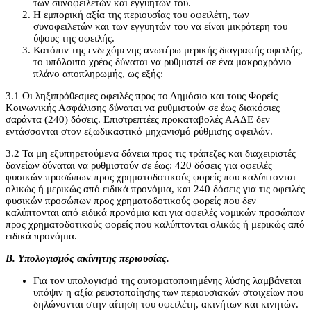
των συνοφειλετών και εγγυητών του.
Η εμπορική αξία της περιουσίας του οφειλέτη, των
συνοφειλετών και των εγγυητών του να είναι μικρότερη του
ύψους της οφειλής.
Κατόπιν της ενδεχόμενης ανωτέρω μερικής διαγραφής οφειλής,
το υπόλοιπο χρέος δύναται να ρυθμιστεί σε ένα μακροχρόνιο
πλάνο αποπληρωμής, ως εξής:
3.1 Οι ληξιπρόθεσμες οφειλές προς το Δημόσιο και τους Φορείς
Κοινωνικής Ασφάλισης δύναται να ρυθμιστούν σε έως διακόσιες
σαράντα (240) δόσεις. Επιστρεπτέες προκαταβολές ΑΑΔΕ δεν
εντάσσονται στον εξωδικαστικό μηχανισμό ρύθμισης οφειλών.
3.2 Τα μη εξυπηρετούμενα δάνεια προς τις τράπεζες και διαχειριστές
δανείων δύναται να ρυθμιστούν σε έως: 420 δόσεις για οφειλές
φυσικών προσώπων προς χρηματοδοτικούς φορείς που καλύπτονται
ολικώς ή μερικώς από ειδικά προνόμια, και 240 δόσεις για τις οφειλές
φυσικών προσώπων προς χρηματοδοτικούς φορείς που δεν
καλύπτονται από ειδικά προνόμια και για οφειλές νομικών προσώπων
προς χρηματοδοτικούς φορείς που καλύπτονται ολικώς ή μερικώς από
ειδικά προνόμια.
Β. Υπολογισμός ακίνητης περιουσίας.
Για τον υπολογισμό της αυτοματοποιημένης λύσης λαμβάνεται
υπόψιν η αξία ρευστοποίησης των περιουσιακών στοιχείων που
δηλώνονται στην αίτηση του οφειλέτη, ακινήτων και κινητών.