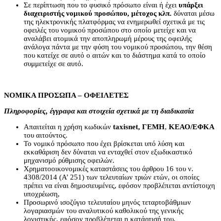
Σε περίπτωση που το φυσικό πρόσωπο είναι ή έχει
υπάρξει
διαχειριστής νομικού προσώπου, μέτοχος κλπ.
δύναται μέσω
της ηλεκτρονικής πλατφόρμας να ενημερωθεί σχετικά με τις
οφειλές του νομικού προσώπου στο οποίο μετείχε και να
αναλάβει ατομικά την αποπληρωμή μέρους της οφειλής
ανάλογα πάντα με την φύση του νομικού προσώπου, την θέση
που κατείχε σε αυτό ο αιτών και το διάστημα κατά το οποίο
συμμετείχε σε αυτό.
ΝΟΜΙΚΑ ΠΡΟΣΩΠΑ – ΟΦΕΙΛΕΤΕΣ
Πληροφορίες, έγγραφα και στοιχεία σχετικά με τη διαδικασία
Απαιτείται η χρήση κωδικών
taxisnet
, ΓΕΜΗ
,
ΚΕΑΟ/ΕΦΚΑ
του αιτούντος.
Το νομικό πρόσωπο που έχει βρίσκεται υπό λύση και
εκκαθάριση δεν δύναται να ενταχθεί στον εξωδικαστικό
μηχανισμό ρύθμισης οφειλών.
Χρηματοοικονομικές καταστάσεις του άρθρου 16 του ν.
4308/2014 (Α’ 251) των τελευταίων τριών ετών, οι οποίες
πρέπει να είναι δημοσιευμένες, εφόσον προβλέπεται αντίστοιχη
υποχρέωση,
Προσωρινό ισοζύγιο τελευταίου μηνός τεταρτοβάθμιων
λογαριασμών του αναλυτικού καθολικού της γενικής
λογιστικής, εφόσον προβλέπεται η κατάρτισή του,