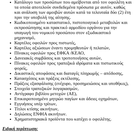
Κατάλογο των προσώπων που αμείβονται από τον οφειλέτη και
τα οποία αποτελούν συνδεδεμένα πρόσωπα µε αυτόν, καθώς
και ανάλυση των αμοιβών αυτών κατά τα τελευταία δύο (2) έτη
πριν την υποβολή της αίτησης.
Κωδικοποιημένο καταστατικό, πιστοποιητικό μεταβολών και
εκπροσώπησης και πρακτικό αρμοδίου οργάνου για την
υπαγωγή του νομικού προσώπου στον εξωδικαστικό
μηχανισμό,
Καρτέλες οφειλών προς πιστωτές,
Καρτέλες αξιώσεων έναντι προμηθευτών ή πελατών,
Πίνακες οφειλών προς ΕΦΚΑ /ΚΕΑΟ,
Δανειακές συμβάσεις και τροποποιήσεις αυτών,
Πίνακες οφειλών προς τραπεζικά ιδρύματα και πιστωτικούς
φορείς,
Δικαστικές αποφάσεις και διαταγές πληρωμής – απόδοσης,
Κατασχέσεις και πράξεις εκτέλεσης,
Πράξεις εξασφάλισης (ενέχυρο, προσημειώσεις και υποθήκες),
Στοιχεία τραπεζικών λογαριασμών,
Αντίγραφο βιβλίου μετοχών (ΑΕ),
Επικαιροποιημένο μητρώο παγίων και άδειες οχημάτων,
Εγγυήσεις υπέρ τρίτων,
Τίτλοι κτίσης ακινήτων,
Δηλώσεις ΕΝΦΙΑ ακινήτων.
Χρηματιστηριακά προϊόντα που κατέχει ο οφειλέτης.
Ειδική περίπτωση: