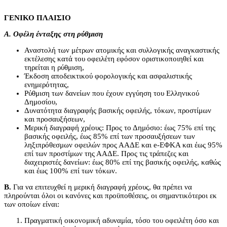
ΓΕΝΙΚΟ ΠΛΑΙΣΙΟ
Α. Οφέλη ένταξης στη ρύθμιση
Αναστολή των μέτρων ατομικής και συλλογικής αναγκαστικής
εκτέλεσης κατά του οφειλέτη εφόσον οριστικοποιηθεί και
τηρείται η ρύθμιση,
Έκδοση αποδεικτικού φορολογικής και ασφαλιστικής
ενημερότητας,
Ρύθμιση των δανείων που έχουν εγγύηση του Ελληνικού
Δημοσίου,
Δυνατότητα διαγραφής βασικής οφειλής, τόκων, προστίμων
και προσαυξήσεων,
Μερική διαγραφή χρέους: Προς το Δημόσιο: έως 75% επί της
βασικής οφειλής, έως 85% επί των προσαυξήσεων των
ληξιπρόθεσμων οφειλών προς ΑΑΔΕ και e-ΕΦΚΑ και έως 95%
επί των προστίμων της ΑΑΔΕ. Προς τις τράπεζες και
διαχειριστές δανείων: έως 80% επί της βασικής οφειλής, καθώς
και έως 100% επί των τόκων.
Β.
Για να επιτευχθεί η μερική διαγραφή χρέους, θα πρέπει να
πληρούνται όλοι οι κανόνες και προϋποθέσεις, οι σημαντικότεροι εκ
των οποίων είναι:
Πραγματική οικονομική αδυναμία, τόσο του οφειλέτη όσο και