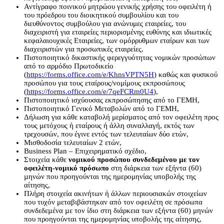
Αντίγραφο ποινικού μητρώου γενικής χρήσης του οφειλέτη ή
του πρόεδρου του διοικητικού συμβουλίου και του
διευθύνοντος συμβούλου για ανώνυμες εταιρείες, του
διαχειριστή για εταιρείες περιορισμένης ευθύνης και ιδιωτικές
κεφαλαιουχικές Εταιρείες, των ομόρρυθμων εταίρων και των
διαχειριστών για προσωπικές εταιρείες.
Πιστοποιητικό δικαστικής φερεγγυότητας νομικών προσώπων
από το αρμόδιο Πρωτοδικείο
(
https://forms.office.com/e/KhnsVPTN5H
) καθώς και φυσικού
προσώπου για τους εταίρους/νομίμους εκπροσώπους
(
https://forms.office.com/e/7qeFCRm0U4
),
Πιστοποιητικό ισχύουσας εκπροσώπησης από το ΓΕΜΗ,
Πιστοποιητικό Γενικό Μεταβολών από το ΓΕΜΗ,
Δήλωση για κάθε καταβολή μερίσματος από τον οφειλέτη προς
τους μετόχους ή εταίρους ή άλλη συναλλαγή, εκτός των
τρεχουσών, που έγινε εντός των τελευταίων δύο ετών,
Μισθοδοσία τελευταίων 2 ετών,
Business Plan – Επιχειρηματικό σχέδιο,
Στοιχεία κάθε
νομικού προσώπου συνδεδεμένου µε τον
οφειλέτη-νομικό πρόσωπο
στη διάρκεια των εξήντα (60)
µηνών που προηγούνται της ημερομηνίας υποβολής της
αίτησης,
Πλήρη στοιχεία ακινήτων ή άλλων περιουσιακών στοιχείων
που τυχόν μεταβιβάστηκαν από τον οφειλέτη σε πρόσωπα
συνδεδεµένα µε τον ίδιο στη διάρκεια των εξήντα (60) μηνών
που προηγούνται της ημερομηνίας υποβολής της αίτησης,