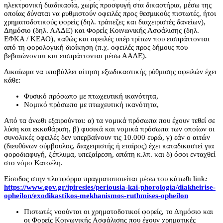
ηλεκτρονική διαδικασία, χωρίς προσφυγή στα δικαστήρια, μέσω της
οποίας δύναται να ρυθμιστούν οφειλές προς θεσμικούς πιστωτές, ήτοι
χρηματοδοτικούς φορείς (δηλ. τράπεζες και διαχειριστές δανείων),
Δημόσιο (δηλ. ΑΑΔΕ) και Φορείς Κοινωνικής Ασφάλισης (δηλ.
ΕΦΚΑ / ΚΕΑΟ), καθώς και οφειλές υπέρ τρίτων που εισπράττονται
από τη φορολογική διοίκηση (π.χ. οφειλές προς δήμους που
βεβαιώνονται και εισπράττονται μέσω ΑΑΔΕ).
Δικαίωμα να υποβάλλει αίτηση εξωδικαστικής ρύθμισης οφειλών έχει
κάθε:
Φυσικό πρόσωπο με πτωχευτική ικανότητα,
Νομικό πρόσωπο με πτωχευτική ικανότητα,
Από τα άνωθι εξαιρούνται: α) τα νομικά πρόσωπα που έχουν τεθεί σε
λύση και εκκαθάριση, β) φυσικά και νομικά πρόσωπα των οποίων οι
συνολικές οφειλές δεν υπερβαίνουν τις 10.000 ευρώ, γ) εάν ο αιτών
(διευθύνων σύμβουλος, διαχειριστής ή εταίρος) έχει καταδικαστεί για
φοροδιαφυγή, ξέπλυμα, υπεξαίρεση, απάτη κ.λπ. και δ) όσοι ενταχθεί
στο νόμο Κατσέλη.
Είσοδος στην πλατφόρμα πραγματοποιείται μέσω του κάτωθι link
:
https://www.gov.gr/ipiresies/periousia-kai-phorologia/diakheirise-
opheilon/exodikastikos-mekhanismos-ruthmises-opheilon
Πιστωτές νοούνται οι χρηματοδοτικοί φορείς, το Δημόσιο και
οι Φορείς Κοινωνικής Ασφάλισης που έχουν χρηματικές