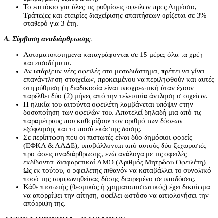
Το επιτόκιο για όλες τις ρυθμίσεις οφειλών προς Δημόσιο,
Τράπεζες και εταιρίες διαχείρισης απαιτήσεων ορίζεται σε 3%
σταθερό για 3 έτη.
Δ. Σύμβαση αναδιάρθρωσης.
Αυτοματοποιημένα καταγράφονται σε 15 μέρες όλα τα χρέη
και εισοδήματα.
Αν υπάρξουν νέες οφειλές στο μεσοδιάστημα, πρέπει να γίνει
επανάντληση στοιχείων, προκειμένου να περιληφθούν και αυτές
στη ρύθμιση (η διαδικασία είναι υποχρεωτική όταν έχουν
παρέλθει δύο (2) μήνες από την τελευταία άντληση στοιχείων.
Η ηλικία του αιτούντα οφειλέτη λαμβάνεται υπόψιν στην
δοσοποίηση των οφειλών του. Αποτελεί δηλαδή μια από τις
παραμέτρους που καθορίζουν τον αριθμό των δόσεων
εξόφλησης και το ποσό εκάστης δόσης.
Σε περίπτωση που οι πιστωτές είναι δύο δημόσιοι φορείς
(ΕΦΚΑ & ΑΑΔΕ), υποβάλλονται από αυτούς δύο ξεχωριστές
προτάσεις αναδιάρθρωσης, ενώ ανάλογα με τις οφειλές
εκδίδονται διαφορετικοί ΑΜΟ (Αριθμός Μητρώου Οφειλέτη).
Ως εκ τούτου, ο οφειλέτης πιθανόν να καταβάλλει το συνολικό
ποσό της συμφωνηθείσας δόσης διαιρεμένο σε υποδόσεις.
Κάθε πιστωτής (θεσμικός ή χρηματοπιστωτικός) έχει δικαίωμα
να απορρίψει την αίτηση, οφείλει ωστόσο να αιτιολογήσει την
απόρριψη της.