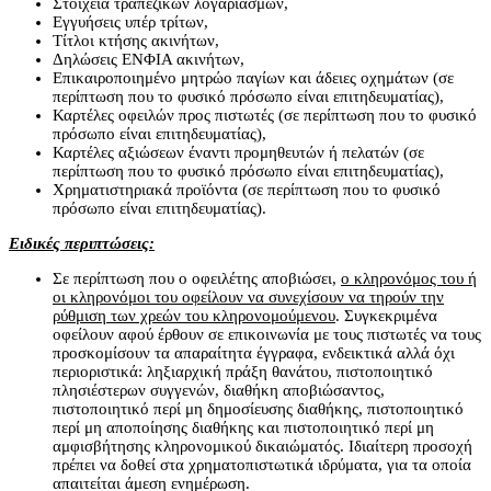
Στοιχεία τραπεζικών λογαριασμών,
Εγγυήσεις υπέρ τρίτων,
Τίτλοι κτήσης ακινήτων,
Δηλώσεις ΕΝΦΙΑ ακινήτων,
Επικαιροποιημένο μητρώο παγίων και άδειες οχημάτων (σε
περίπτωση που το φυσικό πρόσωπο είναι επιτηδευματίας),
Καρτέλες οφειλών προς πιστωτές (σε περίπτωση που το φυσικό
πρόσωπο είναι επιτηδευματίας),
Καρτέλες αξιώσεων έναντι προμηθευτών ή πελατών (σε
περίπτωση που το φυσικό πρόσωπο είναι επιτηδευματίας),
Χρηματιστηριακά προϊόντα (σε περίπτωση που το φυσικό
πρόσωπο είναι επιτηδευματίας).
Ειδικές περιπτώσεις:
Σε περίπτωση που ο οφειλέτης αποβιώσει,
ο κληρονόμος του ή
οι κληρονόμοι του οφείλουν να συνεχίσουν να τηρούν την
ρύθμιση των χρεών του κληρονομούμενου
. Συγκεκριμένα
οφείλουν αφού έρθουν σε επικοινωνία με τους πιστωτές να τους
προσκομίσουν τα απαραίτητα έγγραφα, ενδεικτικά αλλά όχι
περιοριστικά: ληξιαρχική πράξη θανάτου, πιστοποιητικό
πλησιέστερων συγγενών, διαθήκη αποβιώσαντος,
πιστοποιητικό περί μη δημοσίευσης διαθήκης, πιστοποιητικό
περί μη αποποίησης διαθήκης και πιστοποιητικό περί μη
αμφισβήτησης κληρονομικού δικαιώματός. Ιδιαίτερη προσοχή
πρέπει να δοθεί στα χρηματοπιστωτικά ιδρύματα, για τα οποία
απαιτείται άμεση ενημέρωση.