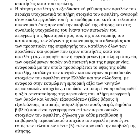
απαιτήσεις κατά του οφειλέτη,
Η αίτηση οφειλέτη για εξωδικαστική ρύθμιση των οφειλών του
περιέχει υποχρεωτικά τα πλήρη στοιχεία του οφειλέτη, αναφορά
στον κύκλο εργασιών του ή το εισόδημα του κατά το τελευταίο
οικονομικό έτος πριν απὀ την υποβολή της αίτησης και στις
συνολικές υποχρεώσεις του έναντι των πιστωτών του,
περιγραφή της δραστηριότητάς του, της οικονομικής του
κατάστασης, των λόγων της οικονομικής του αδυναμίας και
των προοπτικών της επιχείρησής του, κατάλογο όλων των
προσώπων και φορέων που έχουν απαιτήσεις κατά του
οφειλέτη (π.χ. προμηθευτών ή εργαζόμενων) µε πλήρη στοιχεία,
των οφειλόμενων ποσών ανά πιστωτή και της ημερομηνίας,
αναφορικά µε την οποία προσδιορίζεται το ύψος της κάθε
οφειλής, κατάλογο των κινητών και ακινήτων περιουσιακών
στοιχείων του οφειλέτη στην Ελλάδα και την αλλοδαπή, µε
αναφορά στην εκτιμώμενη εμπορική αξία των κινητών
περιουσιακών στοιχείων, έτσι ώστε να µπορεί να προσδιορισθεί
η αξία ρευστοποίησης της περιουσίας του, πλήρη περιγραφή
των βαρών και λοιπών εξασφαλίσεων (είδος βάρους ή
εξασφάλισης, πιστωτής, ασφαλιζόμενο ποσό, σειρά, δημόσιο
βιβλίο) που είναι εγγεγραμμένα επί των περιουσιακών
στοιχείων του οφειλέτη, δήλωση για κάθε μεταβίβαση ή
επιβάρυνση περιουσιακού στοιχείου του οφειλέτη που έγινε
εντός των τελευταίων πέντε (5) ετών πριν από την υποβολή της
αίτησης.