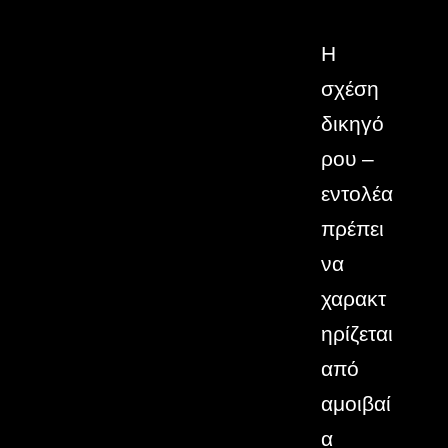
Η
Η
σχέση
σχέση
δικηγό
δικηγό
ρου –
ρου –
εντολέα
εντολέα
πρέπει
πρέπει
να
να
χαρακτ
χαρακτ
ηρίζεται
ηρίζεται
από
από
αμοιβαί
αμοιβαί
α
α