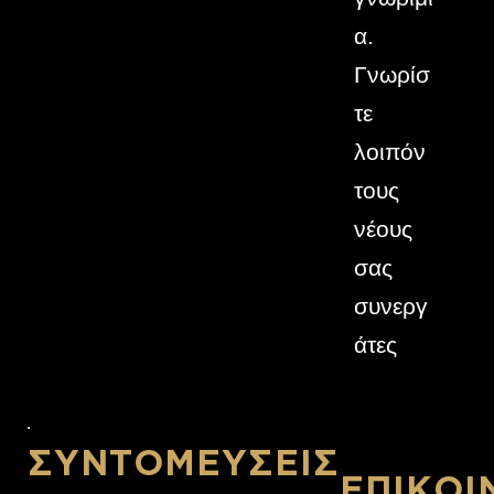
α.
α.
Γνωρίσ
Γνωρίσ
τε
τε
λοιπόν
λοιπόν
τους
τους
νέους
νέους
σας
σας
συνεργ
συνεργ
άτες
άτες
ΣΥΝΤΟΜΕΎΣΕΙΣ
ΕΠΙΚΟΙ