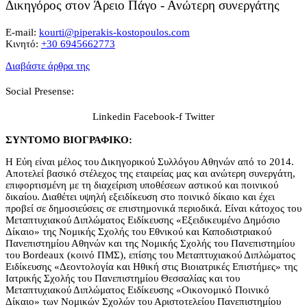
Δικηγόρος στον Άρειο Πάγο - Ανώτερη συνεργάτης
E-mail:
kourti@piperakis-kostopoulos.com
Κινητό:
+30 6945662773
Διαβάστε άρθρα της
Social Presense:
Linkedin
Facebook-f
Twitter
ΣΥΝΤΟΜΟ ΒΙΟΓΡΑΦΙΚΟ:
Η Εύη είναι μέλος του Δικηγορικού Συλλόγου Αθηνών από το 2014.
Αποτελεί βασικό στέλεχος της εταιρείας μας και ανώτερη συνεργάτη,
επιφορτισμένη με τη διαχείριση υποθέσεων αστικού και ποινικού
δικαίου. Διαθέτει υψηλή εξειδίκευση στο ποινικό δίκαιο και έχει
προβεί σε δημοσιεύσεις σε επιστημονικά περιοδικά. Είναι κάτοχος του
Μεταπτυχιακού Διπλώματος Ειδίκευσης «Εξειδικευμένο Δημόσιο
Δίκαιο» της Νομικής Σχολής του Εθνικού και Καποδιστριακού
Πανεπιστημίου Αθηνών και της Νομικής Σχολής του Πανεπιστημίου
του Bordeaux (κοινό ΠΜΣ), επίσης του Μεταπτυχιακού Διπλώματος
Ειδίκευσης «Δεοντολογία και Ηθική στις Βιοιατρικές Επιστήμες» της
Ιατρικής Σχολής του Πανεπιστημίου Θεσσαλίας και του
Μεταπτυχιακού Διπλώματος Ειδίκευσης «Οικονομικό Ποινικό
Δίκαιο» των Νομικών Σχολών του Αριστοτελείου Πανεπιστημίου