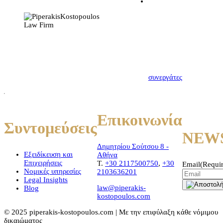
Η σχέση δικηγόρου –
εντολέα πρέπει να
χαρακτηρίζεται από
αμοιβαία εμπιστοσύνη.
Πρώτο βήμα για να
δημιουργηθεί αυτή,
αποτελεί η μεταξύ μας
γνωριμία. Γνωρίστε
λοιπόν τους νέους σας
συνεργάτες
Επικοινωνία
Συντομεύσεις
NEW
Δημητρίου Σούτσου 8 -
Εξειδίκευση και
Αθήνα
Επιχειρήσεις
T.
+30 2117500750
,
+30
Email
(Requi
Νομικές υπηρεσίες
2103636201
Legal Insights
law@piperakis-
Blog
kostopoulos.com
© 2025 piperakis-kostopoulos.com | Με την επιφύλαξη κάθε νόμιμου
δικαιώματος