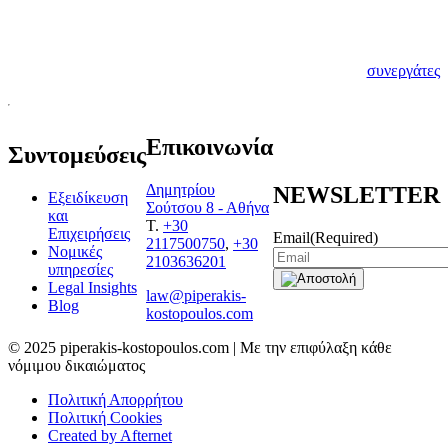
αποτελεί η μεταξύ
μας γνωριμία.
Γνωρίστε λοιπόν τους
νέους σας
συνεργάτες
Επικοινωνία
Συντομεύσεις
Δημητρίου
NEWSLETTER
Εξειδίκευση
Σούτσου 8 - Αθήνα
και
T.
+30
Επιχειρήσεις
Email
(Required)
2117500750
,
+30
Νομικές
2103636201
υπηρεσίες
Legal Insights
law@piperakis-
Blog
kostopoulos.com
© 2025 piperakis-kostopoulos.com | Με την επιφύλαξη κάθε
νόμιμου δικαιώματος
Πολιτική Απορρήτου
Πολιτική Cookies
Created by Afternet