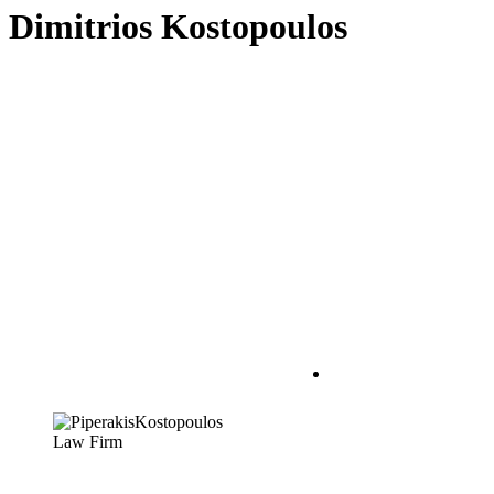
Dimitrios Kostopoulos
Η σχέση δικηγόρου –
εντολέα πρέπει να
χαρακτηρίζεται από
αμοιβαία
εμπιστοσύνη. Πρώτο
βήμα για να
δημιουργηθεί αυτή,