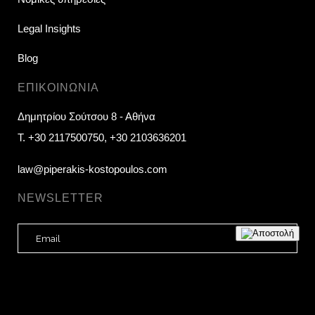
Legal Insights
Blog
ΕΠΙΚΟΙΝΩΝΊΑ
Δημητρίου Σούτσου 8 - Αθήνα
T.
+30 2117500750
,
+30 2103636201
law@piperakis-kostopoulos.com
NEWSLETTER
E
m
a
i
l