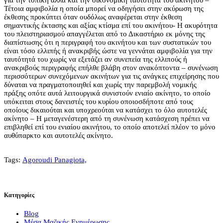
για την τοπική αλλά και την οικονομική ταυτότητα του ακινήτου –
Τέτοια αμφιβολία η οποία μπορεί να οδηγήσει στην ακύρωση της
έκθεσης προκύπτει όταν ουδόλως αναφέρεται στην έκθεση
σημαντικής έκτασης και αξίας κτίσμα επί του ακινήτου- Η ακυρότητα
του πλειστηριασμού απαγγέλεται από το Δικαστήριο εκ μόνης της
διαπίστωσης ότι η περιγραφή του ακινήτου και των συστατικών του
είναι τόσο ελλιπής ή ανακριβής ώστε να γεννάται αμφιβολία για την
ταυτότητά του χωρίς να εξετάζει αν συνεπεία της ελλιπούς ή
ανακριβούς περιγραφής επήλθε βλάβη στον ανακόπτοντα – συνένωση
περισσότερων συνεχόμενων ακινήτων για τις ανάγκες επιχείρησης που
δύναται να πραγματοποιηθεί και χωρίς την παρεμβολή νομικής
πράξης οπότε αυτά λειτουργικά συνιστούν ενιαίο ακίνητο, το οποίο
υπόκειται στους δανειστές του κυρίου οποιοσδήποτε από τους
οποίους δικαιούται και υποχρεούται να κατάσχει το όλο αυτοτελές
ακίνητο – Η μεταγενέστερη από τη συνένωση κατάσχεση πρέπει να
επιβληθεί επί του ενιαίου ακινήτου, το οποίο αποτελεί πλέον το μόνο
αυθύπαρκτο και αυτοτελές ακίνητο.
Tags:
Αgoroudi Panagiota,
Κατηγορίες
Blog
Μέσα Μαζικής Ενημέρωσης