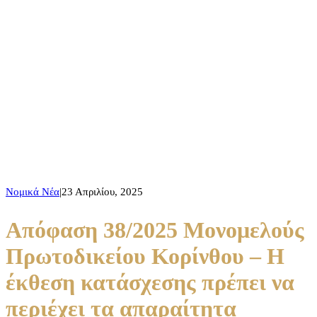
Απόφαση 38/2025 Μονομελούς
Πρωτοδικείου Κορίνθου – Η
έκθεση κατάσχεσης πρέπει να
περιέχει τα απαραίτητα στοιχεία
για την περιγραφή του ακινήτου,
ώστε να μην προκύπτει
αμφιβολία όχι μόνο για την
τοπική αλλά και την οικονομική
ταυτότητα του ακινήτου, άλλως
Νομικά Νέα
|
23 Απριλίου, 2025
είναι άκυρη.
Απόφαση 38/2025 Μονομελούς
Πρωτοδικείου Κορίνθου – Η
έκθεση κατάσχεσης πρέπει να
περιέχει τα απαραίτητα