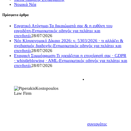
Νομικά Νέα
Πρόσφατα άρθρα
Εργατικό Ατύχημα-Τα δικαιώματά σας & η ευθύνη του
εργοδότη-Ενημερωτικός οδηγός για πελάτες και
επενδυτές
28/07/2026
Νέο Κληρονομικό Δίκαιο 2026: ν. 5303/2026 · τι αλλάζει &
σχεδιασμός διαδοχής-Ενημερωτικός οδηγός για πελάτες και
επενδυτές
28/07/2026
Εταιρική Συμμόρφωση-Τι χρειάζεται η επιχείρησή σας · GDPR
· whistleblowing · AML-Ενημερωτικός οδηγός για πελάτες και
επενδυτές
28/07/2026
Η σχέση δικηγόρου –
εντολέα πρέπει να
χαρακτηρίζεται από
αμοιβαία εμπιστοσύνη.
Πρώτο βήμα για να
δημιουργηθεί αυτή,
αποτελεί η μεταξύ μας
γνωριμία. Γνωρίστε
λοιπόν τους νέους σας
συνεργάτες