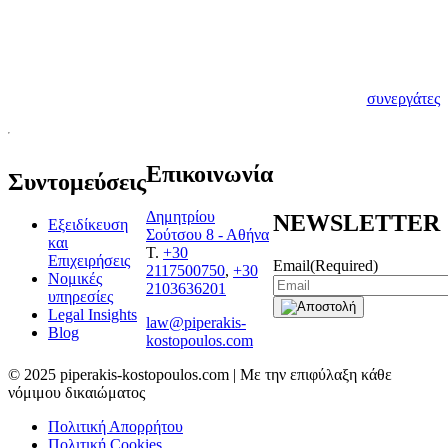
βήμα για να
δημιουργηθεί αυτή,
αποτελεί η μεταξύ
μας γνωριμία.
Γνωρίστε λοιπόν τους
νέους σας
συνεργάτες
Επικοινωνία
Συντομεύσεις
Δημητρίου
NEWSLETTER
Εξειδίκευση
Σούτσου 8 - Αθήνα
και
T.
+30
Επιχειρήσεις
Email
(Required)
2117500750
,
+30
Νομικές
2103636201
υπηρεσίες
Legal Insights
law@piperakis-
Blog
kostopoulos.com
© 2025 piperakis-kostopoulos.com | Με την επιφύλαξη κάθε
νόμιμου δικαιώματος
Πολιτική Απορρήτου
Πολιτική Cookies