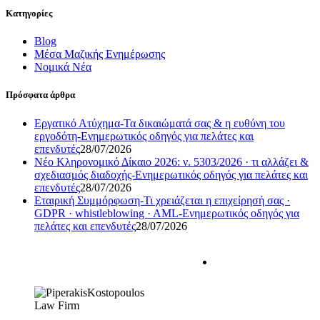
Κατηγορίες
Blog
Μέσα Μαζικής Ενημέρωσης
Νομικά Νέα
Πρόσφατα άρθρα
Εργατικό Ατύχημα-Τα δικαιώματά σας & η ευθύνη του
εργοδότη-Ενημερωτικός οδηγός για πελάτες και
επενδυτές
28/07/2026
Νέο Κληρονομικό Δίκαιο 2026: ν. 5303/2026 · τι αλλάζει &
σχεδιασμός διαδοχής-Ενημερωτικός οδηγός για πελάτες και
επενδυτές
28/07/2026
Εταιρική Συμμόρφωση-Τι χρειάζεται η επιχείρησή σας ·
GDPR · whistleblowing · AML-Ενημερωτικός οδηγός για
πελάτες και επενδυτές
28/07/2026
Η σχέση δικηγόρου –
εντολέα πρέπει να
χαρακτηρίζεται από
αμοιβαία
εμπιστοσύνη. Πρώτο